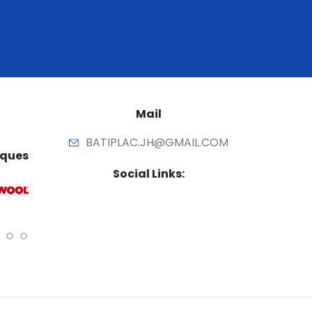
Mail
BATIPLAC.JH@GMAIL.COM
ques
Social Links: