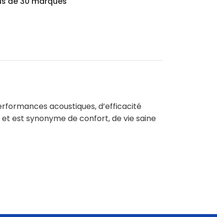
us de 30 marques
erformances acoustiques, d’efficacité
n et est synonyme de confort, de vie saine