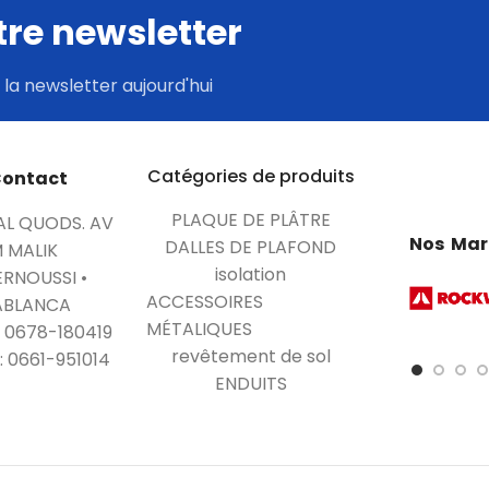
tre newsletter
 la newsletter aujourd'hui
Catégories de produits
ontact
PLAQUE DE PLÂTRE
AL QUODS. AV
Nos Mar
DALLES DE PLAFOND
 MALIK
isolation
ERNOUSSI •
ACCESSOIRES
ABLANCA
MÉTALIQUES
: 0678-180419
revêtement de sol
: 0661-951014
ENDUITS