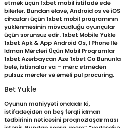
etmək üçün 1xbet mobil istifadə edə
bilərlər. Bundan əlavə, Android os və iOS
cihazları üçün 1xbet mobil proqramının
yüklənməsinin mövcudluğu oyunçular
üçün sorunsuz edir. 1xbet Mobile Yukle
1xbet Apk & App Android Os, I Phone Ilə
Idman Mərcləri Üçün Mobil Proqramlar
1xbet Azərbaycan Aze 1xbet Co Bununla
belə, istisnalar va – mərc etmədən
pulsuz mərclər və əməli pul procuring.
Bet Yukle
Oyunun mahiyyəti ondadır ki,
istifadəçidən on beş fərqli idman
tədbirinin nəticəsini proqnozlaşdırması
istənir. Bundan sonra, mərc” “yerləşdirə