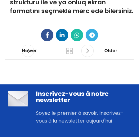
strukturu ilə və ya onluq ekran
formatını seçməklə mərc edə bilərsiniz.
Newer
Older
Inscrivez-vous à notre
newsletter
Soyez le premier à savoir. Inscrivez-
vous à la newsletter aujourd'hui