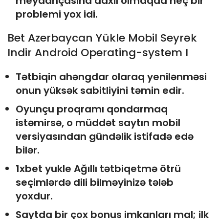
meydançasına daxil olmaqda heç bir
problemi yox idi.
Bet Azerbaycan Yükle Mobil Seyrək
Indir Android Operating-system I
Tətbiqin ahəngdar olaraq yenilənməsi
onun yüksək sabitliyini təmin edir.
Oyunçu proqramı qondarmaq
istəmirsə, o müddət saytın mobil
versiyasından gündəlik istifadə edə
bilər.
1xbet yukle Ağıllı tətbiqetmə ötrü
seçimlərdə dili bilməyinizə tələb
yoxdur.
Saytda bir çox bonus imkanları mal; ilk