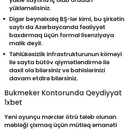
yukle saytına iç olub oradan
yükləməlisiniz.
Digər beynəlxalq BŞ-lər kimi, bu şirkətin
saytı da Azərbaycanda fəaliyyət
baxdırmaq üçün formal lisenziyaya
malik deyil.
Təhlükəsizlik infrastrukturunun köməyi
ilə sayta bütöv qiymətləndirmə ilə
daxil ola bilərsiniz və bahislərinizi
davam etdirə bilərsiniz.
Bukmeker Kontorunda Qeydiyyat
1xbet
Yeni oyunçu mərclər ötrü tələb olunan
məbləği çixmaq üçün mütləq əmanəti