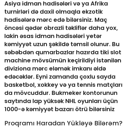
Asiya idman hadisələri və ya Afrika
turnirləri də daxil olmaqla ekzotik
hadisələrə mərc edə bilərsiniz. Maç
öncəsi qədər obrazli təkliflər daha yox,
lakin əsas idman hadisələri yetər
kəmiyyət uzun şəkildə təmsil olunur. Bu
səbəbdən qumarbazlar hazırda
tiki slot
machine
mövsümün keçirildiyi istənilən
diviziona mərc eləmək imkanı əldə
edəcəklər. Eyni zamanda çoxlu sayda
basketbol, ​​xokkey və ya tennis matçları
da mövcuddur. Bukmeker kontorunun
saytında lap yüksək NHL oyunları üçün
1000-ə kəmiyyət bazarı ötrü bilərsiniz
Proqramı Haradan Yükləyə Bilərəm?