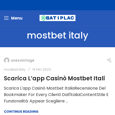
Menu
mostbet italy
unesvintage
mostbet italy
16 Fév 2023
Scarica L’app Casinò Mostbet Itali
Scarica L'app Casinò Mostbet ItaliaRecensione Del
Bookmaker For Every Clienti Dall'italiaContentStile E
Funzionalità: Appear Scegliere ...
CONTINUE READING