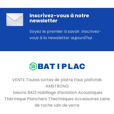
Inscrivez-vous à notre
newsletter
Soyez le premier à savoir. Inscrivez-
vous à la newsletter aujourd'hui
VENTE Toutes sortes de platre Faux plafonds
AMSTRONG
loisons BA13 Habillage d’isolation Acoustiques
Thérmique Planchers Thechniques Accessoires Laine
de roche Lain de verre