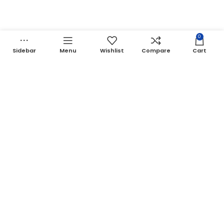
Nos Marques
0
Sidebar
Menu
Wishlist
Compare
Cart
Mail
BATIPLAC.JH@GMAIL.COM
Social Links:
BATIPLAC.MA
2025
.