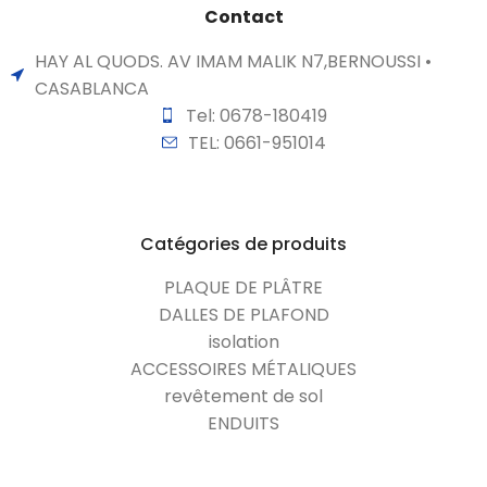
Contact
HAY AL QUODS. AV IMAM MALIK N7,BERNOUSSI •
CASABLANCA
Tel: 0678-180419
TEL: 0661-951014
Catégories de produits
PLAQUE DE PLÂTRE
DALLES DE PLAFOND
isolation
ACCESSOIRES MÉTALIQUES
revêtement de sol
ENDUITS