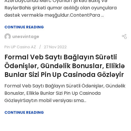
Azərbaycanda Mərc Oyunları Şirkəti Baxış Və
RəylərBahis şirkəti qumar asılılığı olan oyunçulara
dəstək verməklə məşğuldur.ContentPara ...
CONTINUE READING
unesvintage
Pin UP Casino AZ
27 Nov 2022
Formal Veb Saytı Bağlayın️ Sürətli
Ödənişlər, Gündəlik Bonuslar, Elliklə
Bunlar Sizi Pin Up Casinoda Gözləyir
Formal Veb Saytı Bağlayın️ Sürətli Ödənişlər, Gündəlik
Bonuslar, Elliklə Bunlar Sizi Pin Up Casinoda
GözləyirSaytın mobil versiyası sma...
CONTINUE READING