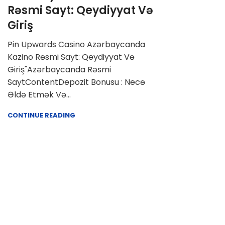
Rəsmi Sayt: Qeydiyyat Və
Giriş
Pin Upwards Casino Azərbaycanda
Kazino Rəsmi Sayt: Qeydiyyat Və
Giriş"Azərbaycanda Rəsmi
SaytContentDepozit Bonusu : Necə
Əldə Etmək Və...
CONTINUE READING