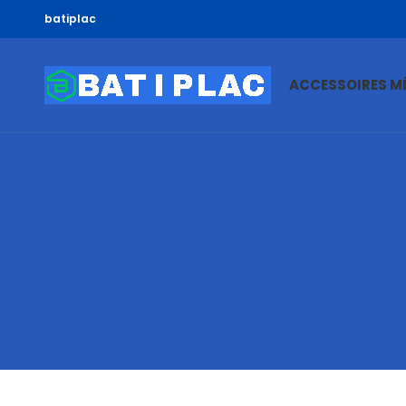
batiplac
ACCESSOIRES M