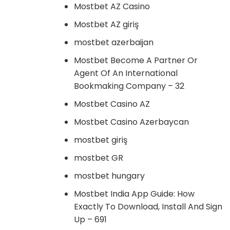
Mostbet AZ Casino
Mostbet AZ giriş
mostbet azerbaijan
Mostbet Become A Partner Or
Agent Of An International
Bookmaking Company – 32
Mostbet Casino AZ
Mostbet Casino Azerbaycan
mostbet giriş
mostbet GR
mostbet hungary
Mostbet India App Guide: How
Exactly To Download, Install And Sign
Up – 691