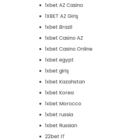
1xbet AZ Casino
1XBET AZ Giriş
1xbet Brazil
1xbet Casino AZ
1xbet Casino Online
1xbet egypt
1xbet giriş
1xbet Kazahstan
1xbet Korea
1xbet Morocco
1xbet russia
1xbet Russian
22bet IT