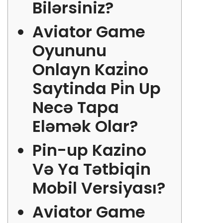
Bilərsiniz?
Aviator Game
Oyununu
Onlayn Kazi̇no
Saytinda Pi̇n Up
Necə Tapa
Eləmək Olar?
Pin-up Kazino
Və Ya Tətbiqin
Mobil Versiyası?
Aviator Game