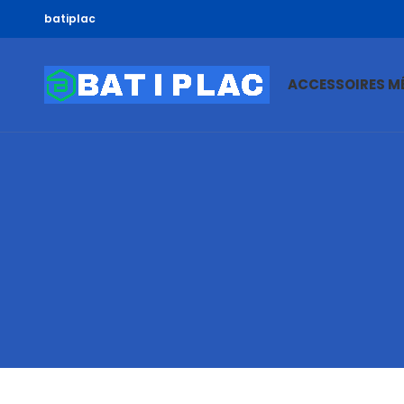
batiplac
ACCESSOIRES M