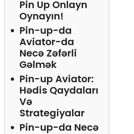
Pin Up Onlayn
Oynayın!
Pin-up-da
Aviator-da
Necə Zəfərli
Gəlmək
Pin-up Aviator:
Hədis Qaydaları
Və
Strategiyalar
Pin-up-da Necə