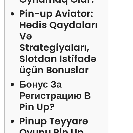
Pin-up Aviator:
Hədis Qaydaları
Və
Strategiyaları,
Slotdan Istifadə
üçün Bonuslar
Бонус За
Регистрацию В
Pin Up?
Pinup Təyyarə
Oyunu Pin Up