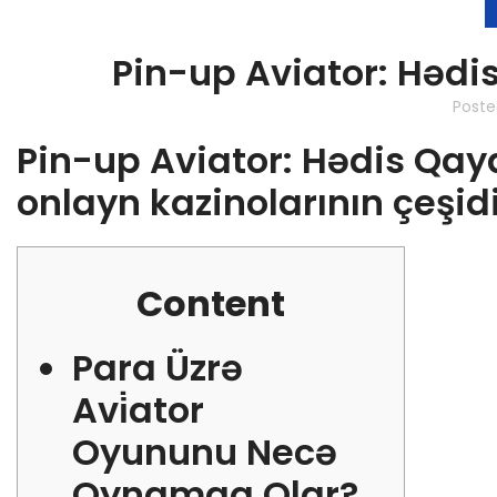
Pin-up Aviator: Hədis
Post
Pin-up Aviator: Hədis Qayd
onlayn kazinolarının çeşidi 
Content
Para Üzrə
Avi̇ator
Oyununu Necə
Oynamaq Olar?