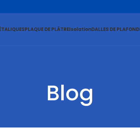
ÉTALIQUES
PLAQUE DE PLÂTRE
Isolation
DALLES DE PLAFOND
Blog