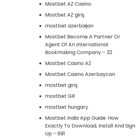
Mostbet AZ Casino
Mostbet AZ giriş
mostbet azerbaijan
Mostbet Become A Partner Or
Agent Of An International
Bookmaking Company – 32
Mostbet Casino AZ
Mostbet Casino Azerbaycan
mostbet giriş
mostbet GR
mostbet hungary
Mostbet India App Guide: How
Exactly To Download, Install And Sign
Up – 691