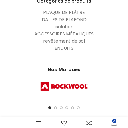
Catégories de produits
PLAQUE DE PLÂTRE
DALLES DE PLAFOND
isolation
ACCESSOIRES MÉTALIQUES
revêtement de sol
ENDUITS
Nos Marques
Mail
0