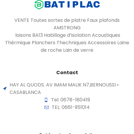
VENTE Toutes sortes de platre Faux plafonds
AMSTRONG
loisons BA13 Habillage d’isolation Acoustiques
Thérmique Planchers Thechniques Accessoires Laine
de roche Lain de verre
Contact
HAY AL QUODS. AV IMAM MALIK N7,BERNOUSSI •
CASABLANCA
Tel: 0678-180419
TEL: 0661-951014