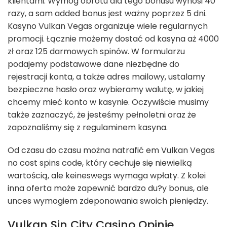
klientami. Wymóg obrotu dla tego bonusu wynosi 40
razy, a sam added bonus jest ważny poprzez 5 dni.
Kasyno Vulkan Vegas organizuje wiele regularnych
promocji. Łącznie możemy dostać od kasyna aż 4000
zł oraz 125 darmowych spinów. W formularzu
podajemy podstawowe dane niezbędne do
rejestracji konta, a także adres mailowy, ustalamy
bezpieczne hasło oraz wybieramy walutę, w jakiej
chcemy mieć konto w kasynie. Oczywiście musimy
także zaznaczyć, że jesteśmy pełnoletni oraz że
zapoznaliśmy się z regulaminem kasyna.
Od czasu do czasu można natrafić em Vulkan Vegas
no cost spins code, który cechuje się niewielką
wartością, ale keineswegs wymaga wpłaty. Z kolei
inna oferta może zapewnić bardzo du?y bonus, ale
unces wymogiem zdeponowania swoich pieniędzy.
Vulkan Sin City Casino Opinie