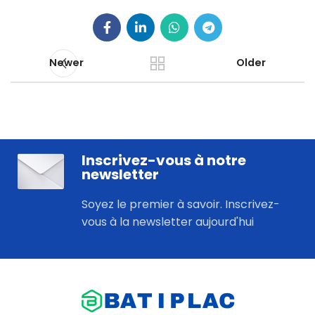
Newer
Older
Inscrivez-vous à notre
newsletter
Soyez le premier à savoir. Inscrivez-
vous à la newsletter aujourd'hui