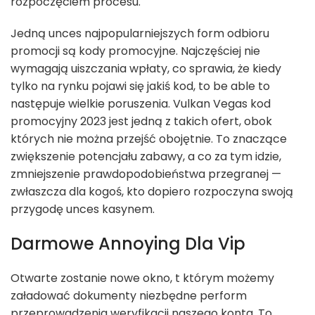
rozpoczęciem procesu.
Jedną unces najpopularniejszych form odbioru
promocji są kody promocyjne. Najczęściej nie
wymagają uiszczania wpłaty, co sprawia, że kiedy
tylko na rynku pojawi się jakiś kod, to be able to
następuje wielkie poruszenia. Vulkan Vegas kod
promocyjny 2023 jest jedną z takich ofert, obok
których nie można przejść obojętnie. To znaczące
zwiększenie potencjału zabawy, a co za tym idzie,
zmniejszenie prawdopodobieństwa przegranej —
zwłaszcza dla kogoś, kto dopiero rozpoczyna swoją
przygodę unces kasynem.
Darmowe Annoying Dla Vip
Otwarte zostanie nowe okno, t którym możemy
załadować dokumenty niezbędne perform
przeprowadzenia weryfikacji naszego konta. To,