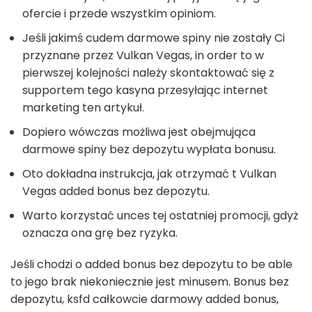
ofercie i przede wszystkim opiniom.
Jeśli jakimś cudem darmowe spiny nie zostały Ci
przyznane przez Vulkan Vegas, in order to w
pierwszej kolejności należy skontaktować się z
supportem tego kasyna przesyłając internet
marketing ten artykuł.
Dopiero wówczas możliwa jest obejmująca
darmowe spiny bez depozytu wypłata bonusu.
Oto dokładna instrukcja, jak otrzymać t Vulkan
Vegas added bonus bez depozytu.
Warto korzystać unces tej ostatniej promocji, gdyż
oznacza ona grę bez ryzyka.
Jeśli chodzi o added bonus bez depozytu to be able
to jego brak niekoniecznie jest minusem. Bonus bez
depozytu, ksfd całkowcie darmowy added bonus,