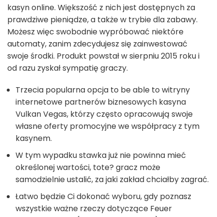
kasyn online. Większość z nich jest dostępnych za
prawdziwe pieniądze, a także w trybie dla zabawy.
Możesz więc swobodnie wypróbować niektóre
automaty, zanim zdecydujesz się zainwestować
swoje środki. Produkt powstał w sierpniu 2015 roku i
od razu zyskał sympatię graczy.
Trzecia popularna opcja to be able to witryny
internetowe partnerów biznesowych kasyna
Vulkan Vegas, którzy często opracowują swoje
własne oferty promocyjne we współpracy z tym
kasynem.
W tym wypadku stawka już nie powinna mieć
określonej wartości, tote? gracz może
samodzielnie ustalić, za jaki zakład chciałby zagrać.
Łatwo będzie Ci dokonać wyboru, gdy poznasz
wszystkie ważne rzeczy dotyczące Feuer