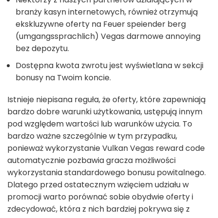
branży kasyn internetowych, również otrzymują
ekskluzywne oferty na Feuer speiender berg
(umgangssprachlich) Vegas darmowe annoying
bez depozytu.
Dostępna kwota zwrotu jest wyświetlana w sekcji
bonusy na Twoim koncie.
Istnieje niepisana reguła, że oferty, które zapewniają
bardzo dobre warunki użytkowania, ustępują innym
pod względem wartości lub warunków użycia. To
bardzo ważne szczególnie w tym przypadku,
ponieważ wykorzystanie Vulkan Vegas reward code
automatycznie pozbawia gracza możliwości
wykorzystania standardowego bonusu powitalnego.
Dlatego przed ostatecznym wzięciem udziału w
promocji warto porównać sobie obydwie oferty i
zdecydować, która z nich bardziej pokrywa się z