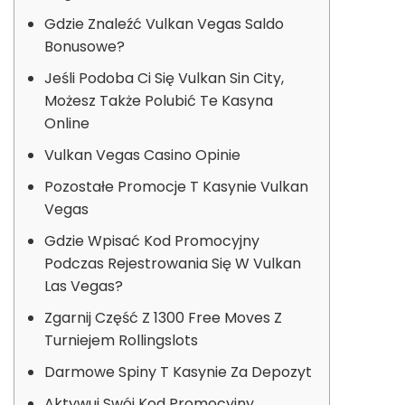
Gdzie Znaleźć Vulkan Vegas Saldo
Bonusowe?
Jeśli Podoba Ci Się Vulkan Sin City,
Możesz Także Polubić Te Kasyna
Online
Vulkan Vegas Casino Opinie
Pozostałe Promocje T Kasynie Vulkan
Vegas
Gdzie Wpisać Kod Promocyjny
Podczas Rejestrowania Się W Vulkan
Las Vegas?
Zgarnij Część Z 1300 Free Moves Z
Turniejem Rollingslots
Darmowe Spiny T Kasynie Za Depozyt
Aktywuj Swój Kod Promocyjny