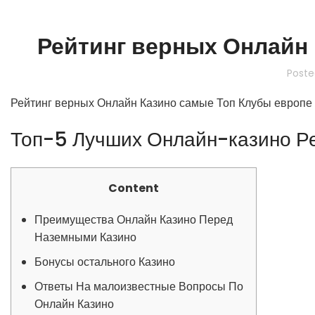
Рейтинг верных Онлайн
Post
Рейтинг верных Онлайн Казино самые Топ Клубы европе
Топ-5 Лучших Онлайн-казино Р
Content
Преимущества Онлайн Казино Перед
Наземными Казино
Бонусы остального Казино
Ответы На малоизвестные Вопросы По
Онлайн Казино