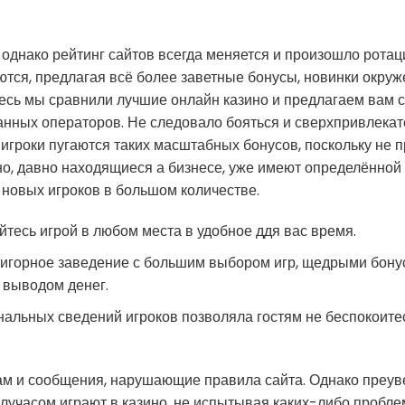
однако рейтинг сайтов всегда меняется и произошло ротац
тся, предлагая всё более заветные бонусы, новинки окру
есь мы сравнили лучшие онлайн казино и предлагаем вам 
анных операторов. Не следовало бояться и сверхпривлека
 игроки пугаются таких масштабных бонусов, поскольку не 
но, давно находящиеся а бизнесе, уже имеют определённой
 новых игроков в большом количестве.
йтесь игрой в любом места в удобное ддя вас время.
ое игорное заведение с большим выбором игр, щедрыми бону
 выводом денег.
альных сведений игроков позволяла гостям не беспокоите
ам и сообщения, нарушающие правила сайта. Однако преув
лучасом играют в казино, не испытывая каких-либо пробле