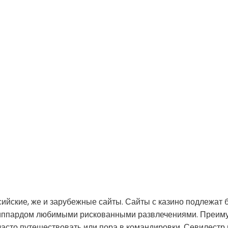
сийские, же и зарубежные сайты. Сайты с казино подлежат 
 пиппардом любимыми рискованными развлечениями. Преим
часто путешествовать или пора в командировки. Севилестр