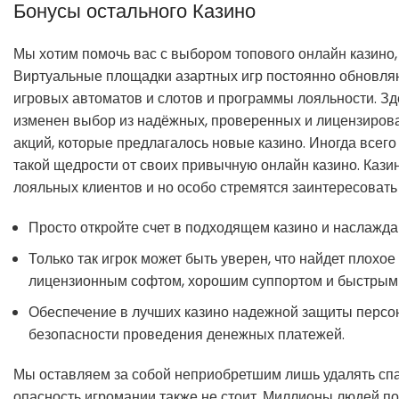
Бонусы остального Казино
Мы хотим помочь вас с выбором топового онлайн казино, 
Виртуальные площадки азартных игр постоянно обновляю
игровых автоматов и слотов и программы лояльности. Зд
изменен выбор из надёжных, проверенных и лицензиров
акций, которые предлагалось новые казино. Иногда всего
такой щедрости от своих привычную онлайн казино. Кази
лояльных клиентов и но особо стремятся заинтересовать
Просто откройте счет в подходящем казино и наслажда
Только так игрок может быть уверен, что найдет плох
лицензионным софтом, хорошим суппортом и быстрым
Обеспечение в лучших казино надежной защиты персон
безопасности проведения денежных платежей.
Мы оставляем за собой неприобретшим лишь удалять сп
опасность игромании также не стоит. Миллионы людей по