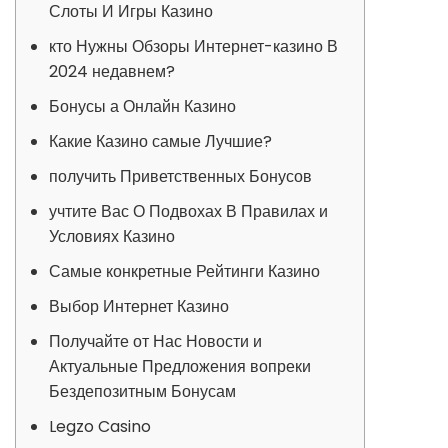
Слоты И Игры Казино
кто Нужны Обзоры Интернет-казино В
2024 недавнем?
Бонусы а Онлайн Казино
Какие Казино самые Лучшие?
получить Приветственных Бонусов
учтите Вас О Подвохах В Правилах и
Условиях Казино
Самые конкретные Рейтинги Казино
Выбор Интернет Казино
Получайте от Нас Новости и
Актуальные Предложения вопреки
Бездепозитным Бонусам
Legzo Casino