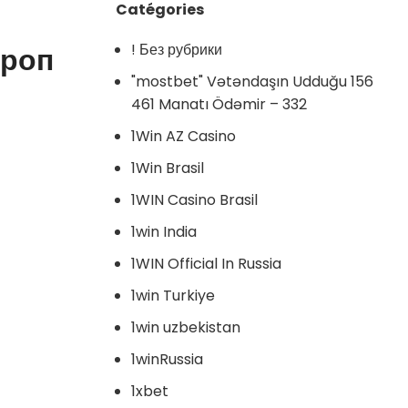
Catégories
вроп
! Без рубрики
"mostbet" Vətəndaşın Udduğu 156
461 Manatı Ödəmir – 332
1Win AZ Casino
1Win Brasil
1WIN Casino Brasil
1win India
1WIN Official In Russia
1win Turkiye
1win uzbekistan
1winRussia
1xbet