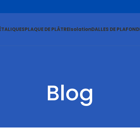
ÉTALIQUES
PLAQUE DE PLÂTRE
Isolation
DALLES DE PLAFOND
Blog