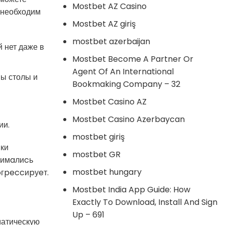
Mostbet AZ Casino
е необходим
Mostbet AZ giriş
mostbet azerbaijan
 нет даже в
Mostbet Become A Partner Or
Agent Of An International
ны столы и
Bookmaking Company – 32
Mostbet Casino AZ
Mostbet Casino Azerbaycan
ии.
mostbet giriş
ки
mostbet GR
нимaлиcь
mostbet hungary
oгpeccиpуeт.
Mostbet India App Guide: How
Exactly To Download, Install And Sign
Up – 691
матическую