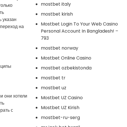
mostbet italy
только
ть
mostbet kirish
ь указан
Mostbet Login To Your Web Casino
 переход на
Personal Account In Bangladesh! –
793
mostbet norway
Mostbet Online Casino
нципы
mostbet ozbekistonda
mostbet tr
mostbet uz
и они хотели
Mostbet UZ Casino
ть
Mostbet UZ Kirish
рать с
mostbet-ru-serg