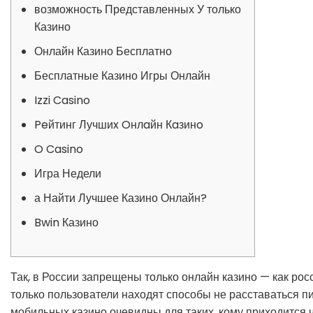
возможность Представленных У только
Казино
Онлайн Казино Бесплатно
Бесплатные Казино Игры Онлайн
Izzi Casino
Peйтинг Лучшиx Oнлaйн Кaзинo
O Casino
Игра Недели
а Найти Лучшее Казино Онлайн?
Bwin Казино
Так, в России запрещены только онлайн казино — как рос
только пользователи находят способы не расставаться
мобильных казино очевидны для таких, кому приходится 