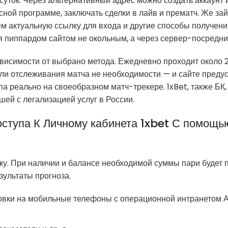
ток. Через альтернативный адрес можно создать аккаунт 
ной программе, заключать сделки в лайв и прематч. Же зай
м актуальную ссылку для входа и другие способы получени
я пиппардом сайтом не окольным, а через сервер-посредни
ависимости от выбрано метода. Ежедневно проходит около 2
дли отслеживания матча не необходимости — и сайте преду
па реально на своеобразном матч-трекере. 1xBet, также БК,
ей с легализацией услуг в России.
оступа К Личному кабинета 1xbet С помощь
ку. При наличии и балансе необходимой суммы пари будет 
зультаты прогноза.
ановки на мобильные телефоны с операционной интранетом 