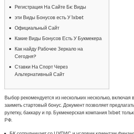
Регистрация На Сайте Бк: Виды
эти Виды Бонусов есть У 1xbet
Официальный Сайт
Какие Виды Бонусов Есть У Букмекера
Как найду Рабочее Зеркало на
Сегодня?
Ставки На Спорт Через
Альтернативный Сайт
Выбор рекомендуется из нескольких несколько, включая
заиметь стартовый бонус. Документ позволяет предлагат
рулетку, баккару и пр. Букмекерская компания 1xbet тол
РФ.
БК сотрудничает со ЦУПИС и условии клиентам финан