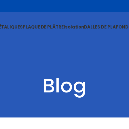
ÉTALIQUES
PLAQUE DE PLÂTRE
Isolation
DALLES DE PLAFOND
Blog