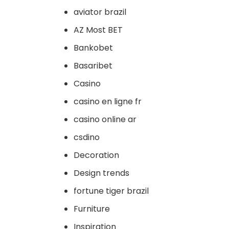
aviator brazil
AZ Most BET
Bankobet
Basaribet
Casino
casino en ligne fr
casino online ar
csdino
Decoration
Design trends
fortune tiger brazil
Furniture
Inspiration