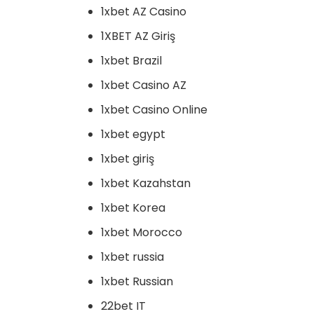
1xbet AZ Casino
1XBET AZ Giriş
1xbet Brazil
1xbet Casino AZ
1xbet Casino Online
1xbet egypt
1xbet giriş
1xbet Kazahstan
1xbet Korea
1xbet Morocco
1xbet russia
1xbet Russian
22bet IT