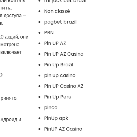
или войти в
mr jack bet brazil
ти на
Non classé
я доступа –
pagbet brazil
к.
PBN
0 акций, они
Pin UP AZ
смотрена
 включает
Pin UP AZ Casino
Pin Up Brazil
ю
pin up casino
Pin UP Casino AZ
Pin Up Peru
принято.
pinco
PinUp apk
Андроид и
PinUP AZ Casino