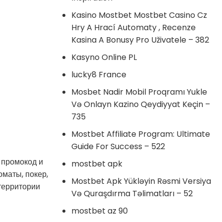
Kasino Mostbet Mostbet Casino Cz
Hry A Hrací Automaty , Recenze
Kasina A Bonusy Pro Uživatele – 382
Kasyno Online PL
lucky8 France
Mosbet Nadir Mobil Proqramı Yukle
Və Onlayn Kazino Qeydiyyat Keçin –
735
Mostbet Affiliate Program: Ultimate
Guide For Success – 522
 промокод и
mostbet apk
оматы, покер,
Mostbet Apk Yükləyin Rəsmi Versiya
 территории
Və Quraşdırma Təlimatları – 52
mostbet az 90