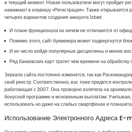
и текущий момент. Новая пользователи могут пройдет ре
нажимают в клавишу «Регистрация». Также открывается р
четырех вариантов создания аккаунта
1xbet
.
И плане функционала их ничем не отличаются от офици
Помимо этого, сайт букмекера может подвергнутся бл
И их число войдя популярные дисциплины и менее во
Ряд банковских карт тратит чем времени на обработку 
Зеркала сайта постоянно изменятся, так как Роскомандзо
свой реестр. Соответственно, вас тоже придется контрол
работающая с 2007. Она проворно взлетела на архимало
бонусной программе и мгновенным выплатам. Учитывая, 
использовать но даже на слабых смартфонах и планшета
Использование Электронного Адреса E-ma