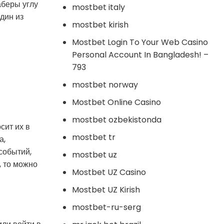
аберы углу
mostbet italy
дин из
mostbet kirish
Mostbet Login To Your Web Casino
Personal Account In Bangladesh! –
793
mostbet norway
Mostbet Online Casino
mostbet ozbekistonda
сит их в
mostbet tr
а,
событий,
mostbet uz
, то можно
Mostbet UZ Casino
Mostbet UZ Kirish
mostbet-ru-serg