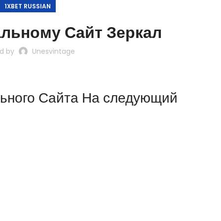
1XBET RUSSIAN
альному Сайт Зеркал
ed by
Unesvintage
льного Сайта На следующий