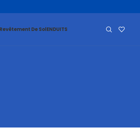
Revêtement De Sol
ENDUITS