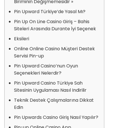
Biriminin Değişmemesidir »
Pin Upward Türkiye’de Yasal Mı?
Pin Up On Line Casino Giriş – Bahis
Siteleri Arasında Durante İyi Seçenek
Eksileri
Online Online Casino Müşteri Destek
Servisi Pin-up
Pin Upward Casino’nun Oyun
Seçenekleri Nelerdir?
Pin Upward Casino Türkiye Sah
Sitesinin Uygulaması Nasıl Indirilir
Teknik Destek Çalışmalarına Dikkat
Edin
Pin Upwards Casino Giriş Nasıl Yapılır?
Pin-up Online Casino App