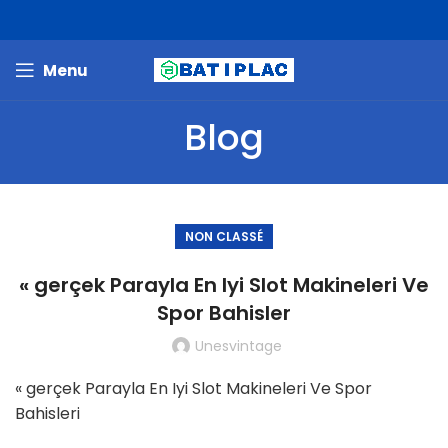
Menu
Blog
NON CLASSÉ
« gerçek Parayla En Iyi Slot Makineleri Ve
Spor Bahisler
Unesvintage
« gerçek Parayla En Iyi Slot Makineleri Ve Spor
Bahisleri