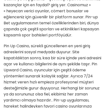
kazançlar için en faydal? giriş yer. Casinomuz »
« heyecan verici oyunlar, cömert bonuslar ve
eğlenceniz için güvenilir bir platform sunar. Pin-up
Bet uygulamasının temel özelliklerinden biri, dünya
çapında çok çeşitli sporları ve etkinlikleri kapsayan
kapsamlı spor bahisleri portföyüdür.
Pin Up Casino, sürekli güncellenen en yeni giriş
adreslerini sosyal medyada duyurur. Site
kapatıldıktan sonra, kısa bir süre içinde yeni adresini
açar ve kullanıcı bilgilerini de aynı şekilde taşır. Pin
Upward Casino, oyuncular için çeşitli ödeme
yöntemleri sunarak kolaylık sağlar. Ayrıca 7/24
hizmet veren hızlı empieza profesyonel müşteri
desteğimizle gurur duyuyoruz. Herhangi bir sorunuz
ya da sorununuz olsa fiel, ekibimiz her zaman
yardımcı olmaya hazırdır.. Pin-up uygulaması,
hareket halindeyken favori casino oyunlarınıza