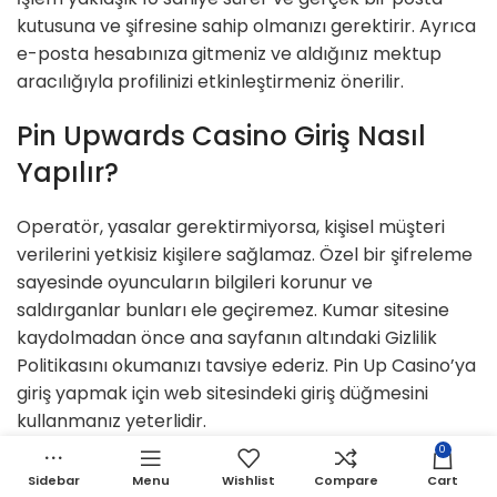
kutusuna ve şifresine sahip olmanızı gerektirir. Ayrıca
e-posta hesabınıza gitmeniz ve aldığınız mektup
aracılığıyla profilinizi etkinleştirmeniz önerilir.
Pin Upwards Casino Giriş Nasıl
Yapılır?
Operatör, yasalar gerektirmiyorsa, kişisel müşteri
verilerini yetkisiz kişilere sağlamaz. Özel bir şifreleme
sayesinde oyuncuların bilgileri korunur ve
saldırganlar bunları ele geçiremez. Kumar sitesine
kaydolmadan önce ana sayfanın altındaki Gizlilik
Politikasını okumanızı tavsiye ederiz. Pin Up Casino’ya
giriş yapmak için web sitesindeki giriş düğmesini
kullanmanız yeterlidir.
0
Pin Up Gaming Club’da kazanılan ödüllerin çekilme
Sidebar
Menu
Wishlist
Compare
Cart