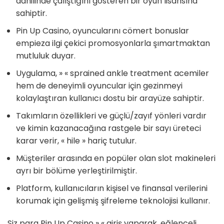
dahilinde çalıştığını gösteren bir oyun lisansına
sahiptir.
Pin Up Casino, oyuncularını cömert bonuslar
empieza ilgi çekici promosyonlarla şımartmaktan
mutluluk duyar.
Uygulama, » « sprained ankle treatment acemiler
hem de deneyimli oyuncular için gezinmeyi
kolaylaştıran kullanıcı dostu bir arayüze sahiptir.
Takımların özellikleri ve güçlü/zayıf yönleri vardır
ve kimin kazanacağına rastgele bir sayı üreteci
karar verir, « hile » hariç tutulur.
Müşteriler arasında en popüler olan slot makineleri
ayrı bir bölüme yerleştirilmiştir.
Platform, kullanıcıların kişisel ve finansal verilerini
korumak için gelişmiş şifreleme teknolojisi kullanır.
Siz para Pin Up Casino » « giriş yaparak, eğlenceli