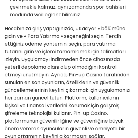
çevirmekle kalmaz, aynı zamanda spor bahisleri
modunda weil eğlenebilirsiniz.
Hesabınıza giriş yaptığınızda, « Kasiyer » bölümüne
gidin ve « Para Yatırma » seçeneğini seçin. Tercih
ettiğiniz ödeme yöntemini seçin, para yatırma
tutarını girin ve işlemi tamamlamak için talimatları
izleyin. Uygulamayı indirmeden önce cihazınızda
yeterli depolama alanı olup olmadığını kontrol
etmeyi unutmayın. Ayrıca, Pin-up Casino tarafından
sunulan en son oyunların, özelliklerin ve güvenlik
güncellemelerinin keyfini çıkarmak için uygulamanızı
her zaman güncel tutun. Platform, kullanıcıların
kişisel ve finansal verilerini korumak için gelişmiş
şifreleme teknolojisi kullanır. Pin-up Casino,
platformunun güvenilirliğine ve güvenliğine büyük
önem vererek oyuncuların güvenli ve emniyetli bir
oyun ortamının keyfini çıkarmasını sağlar.