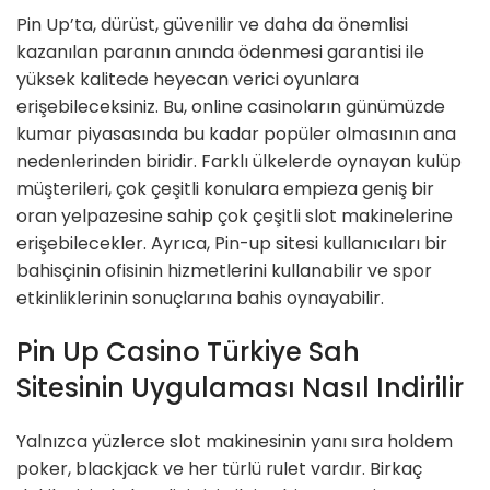
Pin Up’ta, dürüst, güvenilir ve daha da önemlisi
kazanılan paranın anında ödenmesi garantisi ile
yüksek kalitede heyecan verici oyunlara
erişebileceksiniz. Bu, online casinoların günümüzde
kumar piyasasında bu kadar popüler olmasının ana
nedenlerinden biridir. Farklı ülkelerde oynayan kulüp
müşterileri, çok çeşitli konulara empieza geniş bir
oran yelpazesine sahip çok çeşitli slot makinelerine
erişebilecekler. Ayrıca, Pin-up sitesi kullanıcıları bir
bahisçinin ofisinin hizmetlerini kullanabilir ve spor
etkinliklerinin sonuçlarına bahis oynayabilir.
Pin Up Casino Türkiye Sah
Sitesinin Uygulaması Nasıl Indirilir
Yalnızca yüzlerce slot makinesinin yanı sıra holdem
poker, blackjack ve her türlü rulet vardır. Birkaç