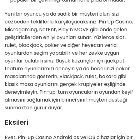
Yeni bir oyuncu ya da sadık bir müşteri olun, sizi
cezbeden tekliflerle karşılaşacaksınız. Pin Up Casino,
Microgaming, NetEnt, Play’n MOVE gibi önde gelen
geliştiricilerden en iyi oyunları sunar. Yüzlerce slot,
rulet, blackjack, poker ve diğer heyecan verici
oyunlardan seçim yapabilir ve her zevke uygun
oyunlar bulabilirsiniz. Büyük kazançlar için jackpot
feature oyunlarımızı deneyin ya da becerinizi poker
masalarında gösterin. Blackjack, rulet, bakara gibi
klasik masa oyunlarını gerçek krupiyeler eşliğinde
deneyimleyin. Pin-up, tüm oyuncuların oyundan keyif
almasını sağlamak için birinci sınıf müşteri desteği
sunmaktan gurur duyar.
Eksileri
Evet, Pin-up Casino Android os ve iOS cihazlar için bir