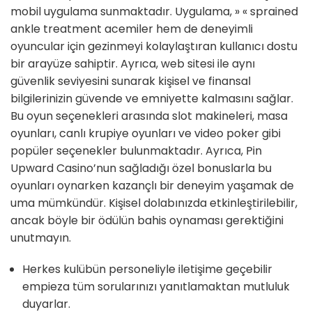
mobil uygulama sunmaktadır. Uygulama, » « sprained
ankle treatment acemiler hem de deneyimli
oyuncular için gezinmeyi kolaylaştıran kullanıcı dostu
bir arayüze sahiptir. Ayrıca, web sitesi ile aynı
güvenlik seviyesini sunarak kişisel ve finansal
bilgilerinizin güvende ve emniyette kalmasını sağlar.
Bu oyun seçenekleri arasında slot makineleri, masa
oyunları, canlı krupiye oyunları ve video poker gibi
popüler seçenekler bulunmaktadır. Ayrıca, Pin
Upward Casino’nun sağladığı özel bonuslarla bu
oyunları oynarken kazançlı bir deneyim yaşamak de
uma mümkündür. Kişisel dolabınızda etkinleştirilebilir,
ancak böyle bir ödülün bahis oynaması gerektiğini
unutmayın.
Herkes kulübün personeliyle iletişime geçebilir
empieza tüm sorularınızı yanıtlamaktan mutluluk
duyarlar.