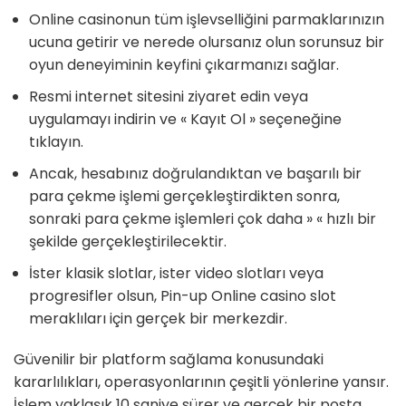
Online casinonun tüm işlevselliğini parmaklarınızın
ucuna getirir ve nerede olursanız olun sorunsuz bir
oyun deneyiminin keyfini çıkarmanızı sağlar.
Resmi internet sitesini ziyaret edin veya
uygulamayı indirin ve « Kayıt Ol » seçeneğine
tıklayın.
Ancak, hesabınız doğrulandıktan ve başarılı bir
para çekme işlemi gerçekleştirdikten sonra,
sonraki para çekme işlemleri çok daha » « hızlı bir
şekilde gerçekleştirilecektir.
İster klasik slotlar, ister video slotları veya
progresifler olsun, Pin-up Online casino slot
meraklıları için gerçek bir merkezdir.
Güvenilir bir platform sağlama konusundaki
kararlılıkları, operasyonlarının çeşitli yönlerine yansır.
İşlem yaklaşık 10 saniye sürer ve gerçek bir posta