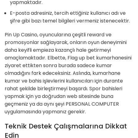
yapmaktadır.
E-posta adresiniz, tercih ettiğiniz kullanıcı adı ve
şifre gibi bazı temel bilgileri vermeniz istenecektir.
Pin Up Casino, oyuncularına çeşitli reward ve
promosyonlar sağlayarak, onların oyun deneyimini
daha keyifli empieza kazançlı hale getirmeyi
amaçlamaktadır. Elbette, Flag up bet kumarhanesini
ziyaret ettikten sonra burada sadece kumar
olmadığını fark edeceksiniz. Aslında, kumarhane
kumar ve bahis işlevlerini kullanıcıları için durante
rahat şekilde birleştirmeyi başardı. Spor bahisleri
yapmak için ya doğrudan web sitesinde buna
geçmeniz ya da aynı şeyi PERSONAL COMPUTER
uygulamasında yapmanız gerekir.
Teknik Destek Çalışmalarına Dikkat
Edin