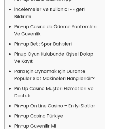
İncelemeler Ve Kullanıcı » « geri
Bildirimi
Pin-up Casino’da Ödeme Yöntemleri
Ve Güvenlik
Pin-up Bet : Spor Bahisleri
Pinup Oyun Kulübünde Kişisel Dolap
Ve Kayıt
Para Için Oynamak Için Durante
Popüler Slot Makineleri Hangileridir?
Pin Up Casino Müşteri Hizmetleri Ve
Destek
Pin-up On Line Casino – En Iyi Slotlar
Pin-up Casino Türkiye
Pin-up Güvenilir Mi