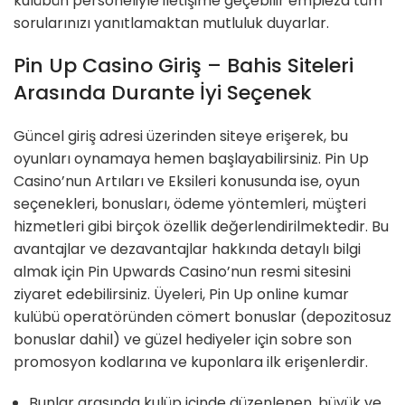
kulübün personeliyle iletişime geçebilir empieza tüm
sorularınızı yanıtlamaktan mutluluk duyarlar.
Pin Up Casino Giriş – Bahis Siteleri
Arasında Durante İyi Seçenek
Güncel giriş adresi üzerinden siteye erişerek, bu
oyunları oynamaya hemen başlayabilirsiniz. Pin Up
Casino’nun Artıları ve Eksileri konusunda ise, oyun
seçenekleri, bonusları, ödeme yöntemleri, müşteri
hizmetleri gibi birçok özellik değerlendirilmektedir. Bu
avantajlar ve dezavantajlar hakkında detaylı bilgi
almak için Pin Upwards Casino’nun resmi sitesini
ziyaret edebilirsiniz. Üyeleri, Pin Up online kumar
kulübü operatöründen cömert bonuslar (depozitosuz
bonuslar dahil) ve güzel hediyeler için sobre son
promosyon kodlarına ve kuponlara ilk erişenlerdir.
Bunlar arasında kulüp içinde düzenlenen, büyük ve