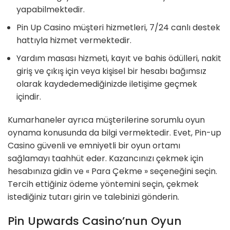
yapabilmektedir.
Pin Up Casino müşteri hizmetleri, 7/24 canlı destek
hattıyla hizmet vermektedir.
Yardım masası hizmeti, kayıt ve bahis ödülleri, nakit
giriş ve çıkış için veya kişisel bir hesabı bağımsız
olarak kaydedemediğinizde iletişime geçmek
içindir.
Kumarhaneler ayrıca müşterilerine sorumlu oyun
oynama konusunda da bilgi vermektedir. Evet, Pin-up
Casino güvenli ve emniyetli bir oyun ortamı
sağlamayı taahhüt eder. Kazancınızı çekmek için
hesabınıza gidin ve « Para Çekme » seçeneğini seçin.
Tercih ettiğiniz ödeme yöntemini seçin, çekmek
istediğiniz tutarı girin ve talebinizi gönderin.
Pin Upwards Casino’nun Oyun