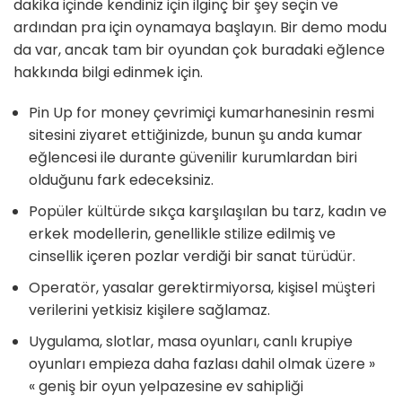
dakika içinde kendiniz için ilginç bir şey seçin ve
ardından pra için oynamaya başlayın. Bir demo modu
da var, ancak tam bir oyundan çok buradaki eğlence
hakkında bilgi edinmek için.
Pin Up for money çevrimiçi kumarhanesinin resmi
sitesini ziyaret ettiğinizde, bunun şu anda kumar
eğlencesi ile durante güvenilir kurumlardan biri
olduğunu fark edeceksiniz.
Popüler kültürde sıkça karşılaşılan bu tarz, kadın ve
erkek modellerin, genellikle stilize edilmiş ve
cinsellik içeren pozlar verdiği bir sanat türüdür.
Operatör, yasalar gerektirmiyorsa, kişisel müşteri
verilerini yetkisiz kişilere sağlamaz.
Uygulama, slotlar, masa oyunları, canlı krupiye
oyunları empieza daha fazlası dahil olmak üzere »
« geniş bir oyun yelpazesine ev sahipliği