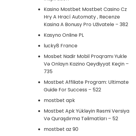
Kasino Mostbet Mostbet Casino Cz
Hry A Hrací Automaty , Recenze
Kasina A Bonusy Pro Uživatele – 382
Kasyno Online PL
lucky8 France
Mosbet Nadir Mobil Proqramı Yukle
Və Onlayn Kazino Qeydiyyat Keçin –
735
Mostbet Affiliate Program: Ultimate
Guide For Success – 522
mostbet apk
Mostbet Apk Yükləyin Rəsmi Versiya
Və Quraşdırma Təlimatları – 52
mostbet az 90