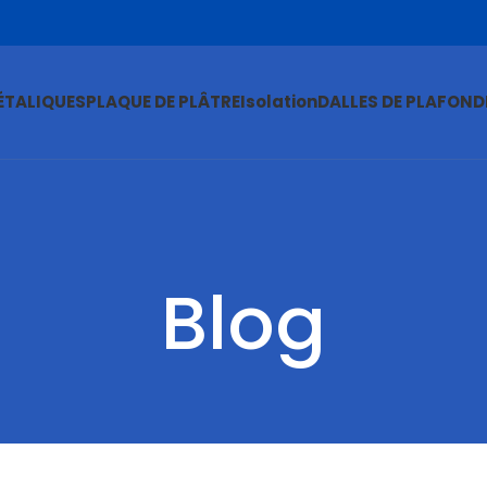
ÉTALIQUES
PLAQUE DE PLÂTRE
Isolation
DALLES DE PLAFOND
Blog