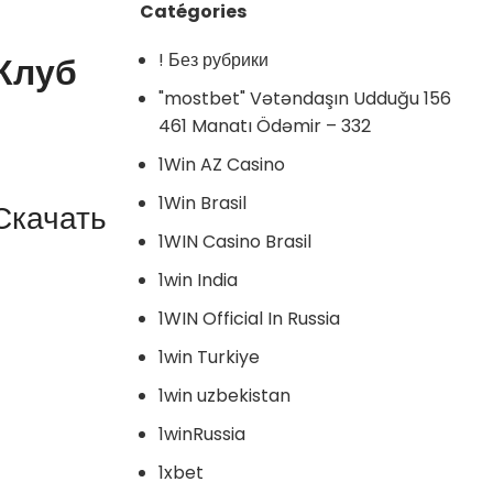
Catégories
Клуб
! Без рубрики
"mostbet" Vətəndaşın Udduğu 156
461 Manatı Ödəmir – 332
1Win AZ Casino
1Win Brasil
Скачать
1WIN Casino Brasil
1win India
1WIN Official In Russia
1win Turkiye
1win uzbekistan
1winRussia
1xbet