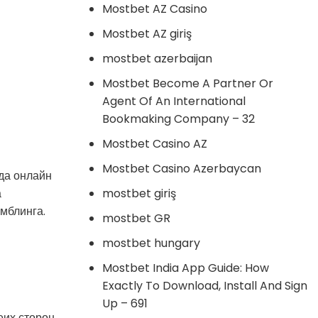
Mostbet AZ Casino
Mostbet AZ giriş
mostbet azerbaijan
Mostbet Become A Partner Or
Agent Of An International
Bookmaking Company – 32
Mostbet Casino AZ
Mostbet Casino Azerbaycan
да онлайн
а
mostbet giriş
мблинга.
mostbet GR
mostbet hungary
Mostbet India App Guide: How
Exactly To Download, Install And Sign
Up – 691
их сторон.