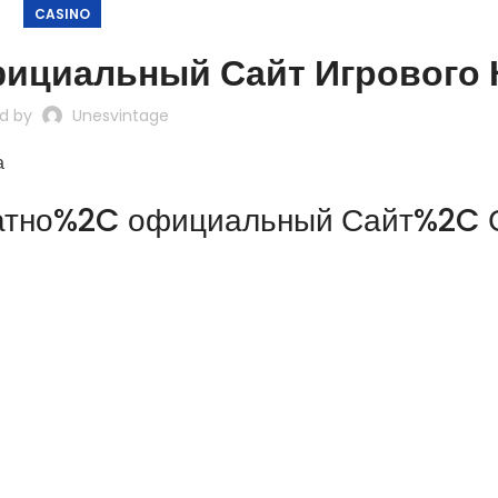
CASINO
фициальный Сайт Игрового 
ed by
Unesvintage
а
латно%2C официальный Сайт%2C 