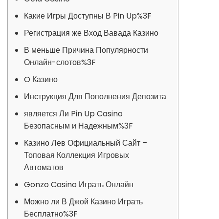
Какие Игры Доступны В Pin Up%3F
Регистрация же Вход Вавада Казино
В меньше Причина Популярности
Онлайн-слотов%3F
O Казино
Инструкция Для Пополнения Депозита
является Ли Pin Up Casino
Безопасным и Надежным%3F
Казино Лев Официальный Сайт –
Топовая Коллекция Игровых
Автоматов
Gonzo Casino Играть Онлайн
Можно ли В Джой Казино Играть
Бесплатно%3F