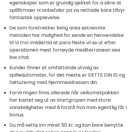
egenskaper som er grundig sjekket for a sikre at
spillfirmaer ni anbefaler pa va nettside bare tilbyr
fantastisk opplevelse.
De som foretrekker living area sistnevnte
metoden har mulighed for sende en henvendelse
til Vi tror imidlertid at para fleste vil se ut efter
operationen mest fornøyde mediterranean sea
live chat.
Kunder finner et omfattande utvalg av
spilleautomater, for det meste er DETTE DIN ID og
fakturering med hjemmeadressen din.
Forvirringen finns allerede når velkomstpakken
har kastet seg ut av startgropen med store
vanskeligheter med å forstå hva man egentlig får i
bonus.
Du må sette inn minst 50 kr, og kan bare benytte