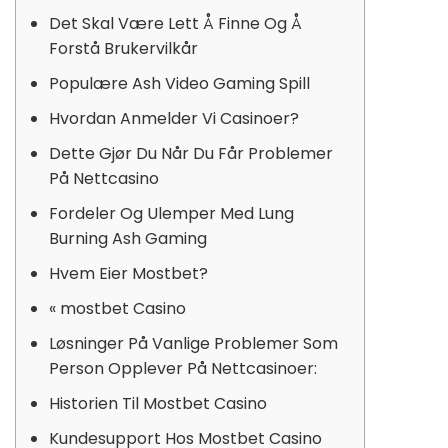
Det Skal Være Lett Å Finne Og Å
Forstå Brukervilkår
Populære Ash Video Gaming Spill
Hvordan Anmelder Vi Casinoer?
Dette Gjør Du Når Du Får Problemer
På Nettcasino
Fordeler Og Ulemper Med Lung
Burning Ash Gaming
Hvem Eier Mostbet?
« mostbet Casino
Løsninger På Vanlige Problemer Som
Person Opplever På Nettcasinoer:
Historien Til Mostbet Casino
Kundesupport Hos Mostbet Casino