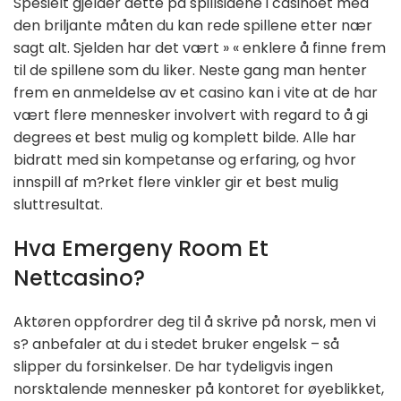
Spesielt gjelder dette på spillsidene i casinoet med
den briljante måten du kan rede spillene etter nær
sagt alt. Sjelden har det vært » « enklere å finne frem
til de spillene som du liker. Neste gang man henter
frem en anmeldelse av et casino kan i vite at de har
vært flere mennesker involvert with regard to å gi
degrees et best mulig og komplett bilde. Alle har
bidratt med sin kompetanse og erfaring, og hvor
innspill af m?rket flere vinkler gir et best mulig
sluttresultat.
Hva Emergeny Room Et
Nettcasino?
Aktøren oppfordrer deg til å skrive på norsk, men vi
s? anbefaler at du i stedet bruker engelsk – så
slipper du forsinkelser. De har tydeligvis ingen
norsktalende mennesker på kontoret for øyeblikket,