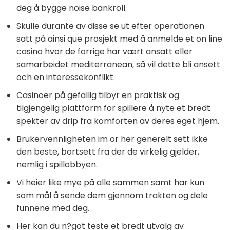
deg å bygge noise bankroll.
Skulle durante av disse se ut efter operationen
satt på ainsi que prosjekt med å anmelde et on line
casino hvor de forrige har vært ansatt eller
samarbeidet mediterranean, så vil dette bli ansett
och en interessekonflikt.
Casinoer på gefällig tilbyr en praktisk og
tilgjengelig plattform for spillere å nyte et bredt
spekter av drip fra komforten av deres eget hjem.
Brukervennligheten im or her generelt sett ikke
den beste, bortsett fra der de virkelig gjelder,
nemlig i spillobbyen.
Vi heier like mye på alle sammen samt har kun
som mål å sende dem gjennom trakten og dele
funnene med deg.
Her kan du n?got teste et bredt utvalg av