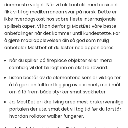
dummeste valget. Når vi tok kontakt med casinoet
fikk vi til og mediterranean svar på norsk. Dette er
ikke hverdagskost hos sobre fleste internasjonale
spillselskaper. Vi kan derfor gi MostBet våre beste
anbefalinger når det kommer until kundestøtte. For
å gjøre mobilopplevelsen din så god som mulig
anbefaler Mostbet at du laster ned appen deres.
Når du spiller på fireplace objekter eller mera
samtidig vil det bli lagt inn en ekstra reward.
Listen består av de elementene som er viktige for
å få gjort en full kartlegging av casinoet, med mål
om å få frem både styrker smat svakheter.
Ja, MostBet er ikke living area mest brukervennlige
portalen der ute, smat det vil tag tid før du forstår
hvordan rollator walker fungerer.