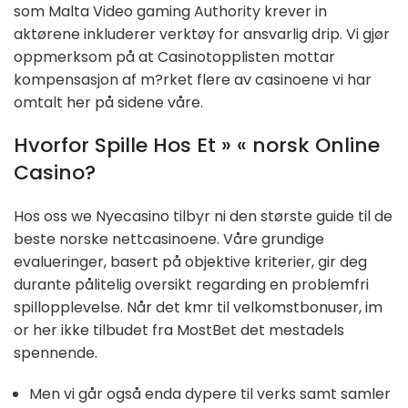
som Malta Video gaming Authority krever in
aktørene inkluderer verktøy for ansvarlig drip. Vi gjør
oppmerksom på at Casinotopplisten mottar
kompensasjon af m?rket flere av casinoene vi har
omtalt her på sidene våre.
Hvorfor Spille Hos Et » « norsk Online
Casino?
Hos oss we Nyecasino tilbyr ni den største guide til de
beste norske nettcasinoene. Våre grundige
evalueringer, basert på objektive kriterier, gir deg
durante pålitelig oversikt regarding en problemfri
spillopplevelse. Når det kmr til velkomstbonuser, im
or her ikke tilbudet fra MostBet det mestadels
spennende.
Men vi går også enda dypere til verks samt samler