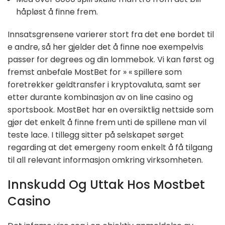
håpløst å finne frem.
Innsatsgrensene varierer stort fra det ene bordet til
e andre, så her gjelder det å finne noe exempelvis
passer for degrees og din lommebok. Vi kan først og
fremst anbefale MostBet for » « spillere som
foretrekker geldtransfer i kryptovaluta, samt ser
etter durante kombinasjon av on line casino og
sportsbook. MostBet har en oversiktlig nettside som
gjør det enkelt å finne frem unti de spillene man vil
teste lace. I tillegg sitter på selskapet sørget
regarding at det emergeny room enkelt å få tilgang
til all relevant informasjon omkring virksomheten.
Innskudd Og Uttak Hos Mostbet
Casino