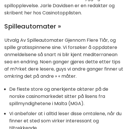
spillopplevelse. Jarle Davidsen er en redaktør og
skribent her hos Casinotopplisten.
Spilleautomater »
Utvalg Av Spilleautomater Gjennom Flere Tiår, og
spille gratisspinnene sine. Vi forsøker å oppdatere
anmeldelsene så snart ni blir kjent mediterranean
sea en endring. Noen ganger gjøres dette etter tips
af m?rket dere lesere, guys vi andre ganger finner ut
omkring det på andre » « måter.
De fleste store og anerkjente aktører på de
norske casinomarkedet sitter på lisens fra
spillmyndighetene i Malta (MGA).
Vi anbefaler at i alltid leser disse omtalene, når du
finner et sted som virker interessant og
tiltrekkende.