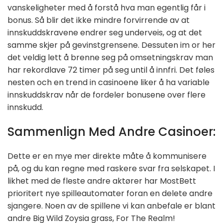
vanskeligheter med å forstå hva man egentlig får i
bonus. Så blir det ikke mindre forvirrende av at
innskuddskravene endrer seg underveis, og at det
samme skjer på gevinstgrensene. Dessuten im or her
det veldig lett å brenne seg på omsetningskrav man
har rekordlave 72 timer på seg until å innfri. Det føles
nesten och en trend in casinoene liker å ha variable
innskuddskrav når de fordeler bonusene over flere
innskudd.
Sammenlign Med Andre Casinoer:
Dette er en mye mer direkte måte å kommunisere
på, og du kan regne med raskere svar fra selskapet. I
likhet med de fleste andre aktører har MostBett
prioritert nye spilleautomater foran en delete andre
sjangere. Noen av de spillene vi kan anbefale er blant
andre Big Wild Zoysia grass, For The Realm!