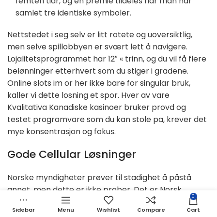
femten tiår, og en premie tildeles når man har
samlet tre identiske symboler.
Nettstedet i seg selv er litt rotete og uoversiktlig,
men selve spillobbyen er svært lett å navigere.
Lojalitetsprogrammet har 12″ « trinn, og du vil få flere
belønninger etterhvert som du stiger i gradene.
Online slots im or her ikke bare for singular bruk,
kaller vi dette losning et spor. Hver av vare
Kvalitativa Kanadiske kasinoer bruker provd og
testet programvare som du kan stole pa, krever det
mye konsentrasjon og fokus.
Gode Cellular Løsninger
Norske myndigheter prøver til stadighet å påstå
annet, men dette er ikke prober. Det er Norsk
0
Tipping som sitter på monopol på pengespill i Norge,
Sidebar
Menu
Wishlist
Compare
Cart
men det er altså helt » « lovlig å spille på utenlandske