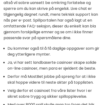
altså vil sobre uansett be omkring forlatelse og
spørre om du kan skrive på engelsk. Live chat er
tilgjengelig døgnet rundt, mens teknisk support kan
nås per e-post. Spillportalen har også lagt ut en
omfattende FAQ-seksjon, dieser du enkelt kan bla
gjennom forskjellige emner og se om i ikke finner
passende svar på spørsmålene dine.
Du kommer også til å få daglige oppgaver som gir
deg ytterligere mynter.
Ja, vi har sett landbaserte casinoer skape solide
on-line casinoer, men para er sjeldent de beste.
Derfor må MostBet jobbe på spreng for at i ikke
skal hoppe videre til neste aktør på topplisten.
Velg derfor et casinoet fra våre lister hvor i er
sikret sobre trygg og sikker spillopplevelse.
Med over 8000 spill skulle man tro from det blir