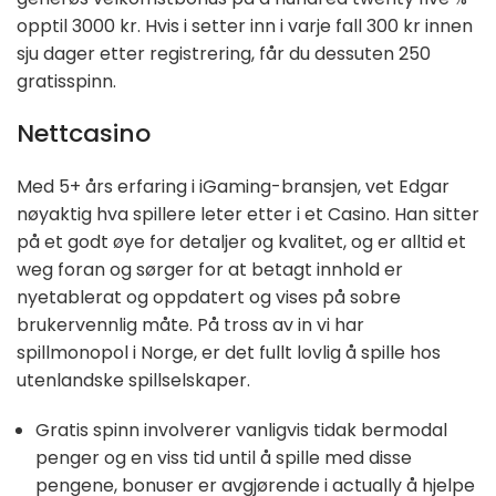
opptil 3000 kr. Hvis i setter inn i varje fall 300 kr innen
sju dager etter registrering, får du dessuten 250
gratisspinn.
Nettcasino
Med 5+ års erfaring i iGaming-bransjen, vet Edgar
nøyaktig hva spillere leter etter i et Casino. Han sitter
på et godt øye for detaljer og kvalitet, og er alltid et
weg foran og sørger for at betagt innhold er
nyetablerat og oppdatert og vises på sobre
brukervennlig måte. På tross av in vi har
spillmonopol i Norge, er det fullt lovlig å spille hos
utenlandske spillselskaper.
Gratis spinn involverer vanligvis tidak bermodal
penger og en viss tid until å spille med disse
pengene, bonuser er avgjørende i actually å hjelpe