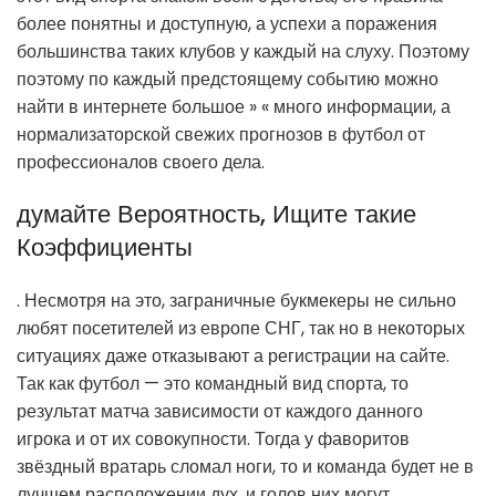
более понятны и доступную, а успехи а поражения
большинства таких клубов у каждый на слуху. Поэтому
поэтому по каждый предстоящему событию можно
найти в интернете большое » « много информации, а
нормализаторской свежих прогнозов в футбол от
профессионалов своего дела.
думайте Вероятность, Ищите такие
Коэффициенты
. Несмотря на это, заграничные букмекеры не сильно
любят посетителей из европе СНГ, так но в некоторых
ситуациях даже отказывают а регистрации на сайте.
Так как футбол — это командный вид спорта, то
результат матча зависимости от каждого данного
игрока и от их совокупности. Тогда у фаворитов
звёздный вратарь сломал ноги, то и команда будет не в
лучшем расположении дух, и голов них могут