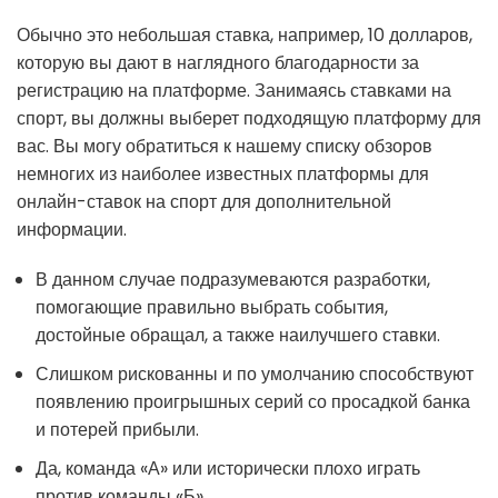
Обычно это небольшая ставка, например, 10 долларов,
которую вы дают в наглядного благодарности за
регистрацию на платформе. Занимаясь ставками на
спорт, вы должны выберет подходящую платформу для
вас. Вы могу обратиться к нашему списку обзоров
немногих из наиболее известных платформы для
онлайн-ставок на спорт для дополнительной
информации.
В данном случае подразумеваются разработки,
помогающие правильно выбрать события,
достойные обращал, а также наилучшего ставки.
Слишком рискованны и по умолчанию способствуют
появлению проигрышных серий со просадкой банка
и потерей прибыли.
Да, команда «А» или исторически плохо играть
против команды «Б».