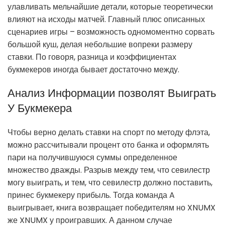
улавливать мельчайшие детали, которые теоретически
влияют на исходы матчей. Главный плюс описанных
сценариев игры – возможность одномоментно сорвать
большой куш, делая небольшие вопреки размеру
ставки. По говоря, разница и коэффициентах
букмекеров иногда бывает достаточно между.
Анализ Информации позволят Выиграть
У Букмекера
Чтобы верно делать ставки на спорт по методу флэта,
можно рассчитывали процент ото банка и оформлять
пари на получившуюся суммы определенное
множество дважды. Разрыв между тем, что севилестр
могу выиграть, и тем, что севилестр должно поставить,
принес букмекеру прибыль. Тогда команда A
выигрывает, книга возвращает победителям но XNUMX
же XNUMX у проигравших. А данном случае