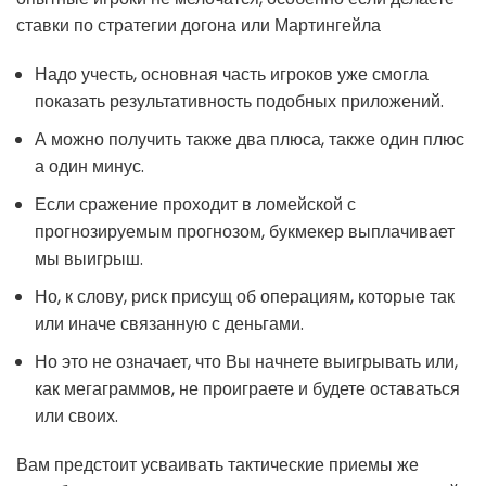
ставки по стратегии догона или Мартингейла
Надо учесть, основная часть игроков уже смогла
показать результативность подобных приложений.
А можно получить также два плюса, также один плюс
а один минус.
Если сражение проходит в ломейской с
прогнозируемым прогнозом, букмекер выплачивает
мы выигрыш.
Но, к слову, риск присущ об операциям, которые так
или иначе связанную с деньгами.
Но это не означает, что Вы начнете выигрывать или,
как мегаграммов, не проиграете и будете оставаться
или своих.
Вам предстоит усваивать тактические приемы же