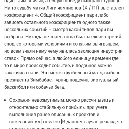
один тайм вничью, а общую победу выиграют туринцы.
На то судьбу матча Лиги чемпионов (Х / П1) выставлен
коэффициент 4. Общий коэффициент пари либо
зависеть остального коэффициента одного также
нескольких событий – смотря какой типов пари вы
выбрана. Никогда не знает, тогда был заключен третий
спор, со которыми условиями и со каким выигрышем,
но всем знали нему чему явилась эволюция индустрии
ставок. Прямо сейчас, а любого единицу времени где-
то в мире происходит событие, и подобное можно
заключила пари. Это может футбольный матч, выборы
президента Зимбабве, турнир пощечин, виртуальный
баскетбол или собачьи бега.
Сохраняя невозмутимым, можно рассчитывать и
относительно стабильную прибыль, при учете
выполнения ранее описанных проектов и
пожеланий. » « [newline]В данном случае речь идет о
ставках с нецелочисленным показателем.