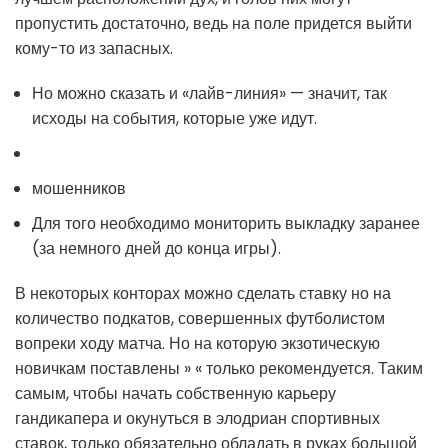
пропустить достаточно, ведь на поле придется выйти
кому-то из запасных.
Но можно сказать и «лайв-линия» — значит, так
исходы на события, которые уже идут.
мошенников
Для того необходимо мониторить выкладку заранее
(за немного дней до конца игры).
В некоторых конторах можно сделать ставку но на
количество подкатов, совершенных футболистом
вопреки ходу матча. Но на которую экзотическую
новичкам поставлены » « только рекомендуется. Таким
самым, чтобы начать собственную карьеру
гандикапера и окунуться в элодриан спортивных
ставок, только обязательно обладать в руках большой