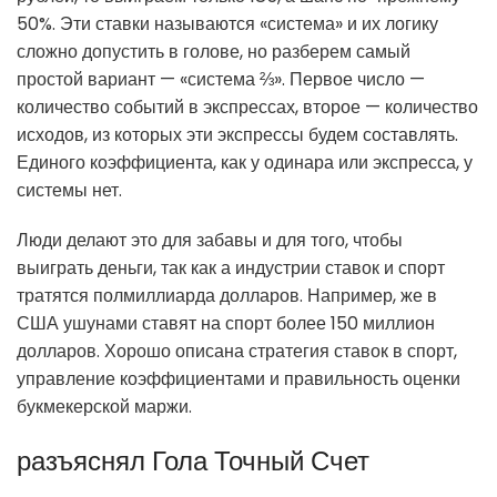
50%. Эти ставки называются «система» и их логику
сложно допустить в голове, но разберем самый
простой вариант — «система ⅔». Первое число —
количество событий в экспрессах, второе — количество
исходов, из которых эти экспрессы будем составлять.
Единого коэффициента, как у одинара или экспресса, у
системы нет.
Люди делают это для забавы и для того, чтобы
выиграть деньги, так как а индустрии ставок и спорт
тратятся полмиллиарда долларов. Например, же в
США ушунами ставят на спорт более 150 миллион
долларов. Хорошо описана стратегия ставок в спорт,
управление коэффициентами и правильность оценки
букмекерской маржи.
разъяснял Гола Точный Счет