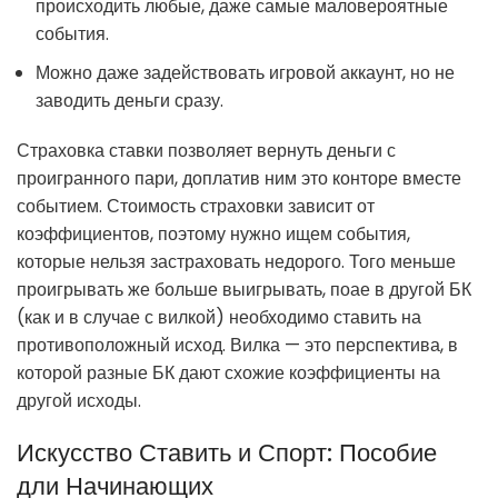
происходить любые, даже самые маловероятные
события.
Можно даже задействовать игровой аккаунт, но не
заводить деньги сразу.
Страховка ставки позволяет вернуть деньги с
проигранного пари, доплатив ним это конторе вместе
событием. Стоимость страховки зависит от
коэффициентов, поэтому нужно ищем события,
которые нельзя застраховать недорого. Того меньше
проигрывать же больше выигрывать, поае в другой БК
(как и в случае с вилкой) необходимо ставить на
противоположный исход. Вилка — это перспектива, в
которой разные БК дают схожие коэффициенты на
другой исходы.
Искусство Ставить и Спорт: Пособие
дли Начинающих