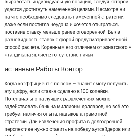
выработать индивидуальную позицию, следуя которой
удастся достигнуть намеченной целями. Несмотря ни
на что необходимо следовать намеченной стратегии,
даже если постигла неудача и хочется отыграться,
поставив ставку меньше ранее оговоренной. Была
разновидность ставок с форой предусматривает иной
способ расчета. Коренным его отличием от азиатского »
« гандикапа является отсутствие ничьи
истинные Работы Контор
Когда коэффициент с плюсом – значит смогу получить
эту цифру, если ставка сделано в 100 копейки.
Потенциально на лучших развлечениях можно
задействовать банк на миллионы долларов, но всё это
требует наличия опыта, навыков а грамотной
стратегии. Дли извлечения профита в долгосрочной
перспективе нужно ставить на победу аутсайдеров или