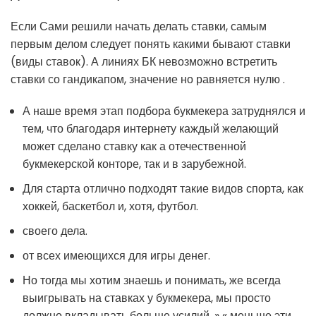
Если Сами решили начать делать ставки, самым
первым делом следует понять какими бывают ставки
(виды ставок). А линиях БК невозможно встретить
ставки со гандикапом, значение но равняется нулю .
А наше время этап подбора букмекера затруднялся и
тем, что благодаря интернету каждый желающий
может сделано ставку как а отечественной
букмекерской конторе, так и в зарубежной.
Для старта отлично подходят такие видов спорта, как
хоккей, баскетбол и, хотя, футбол.
своего дела.
от всех имеющихся для игры денег.
Но тогда мы хотим знаешь и понимать, же всегда
выигрывать на ставках у букмекера, мы просто
должно вкладывать больше усилий, » « меньше эти