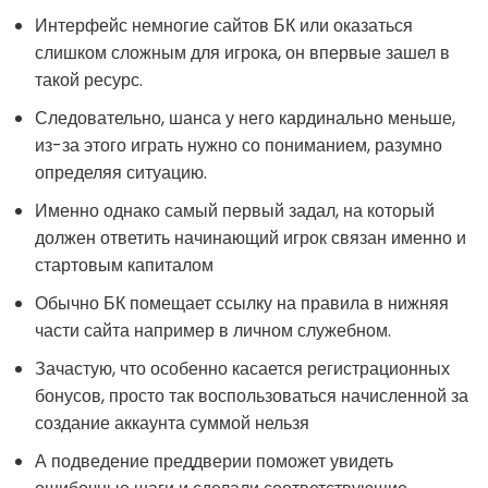
Интерфейс немногие сайтов БК или оказаться
слишком сложным для игрока, он впервые зашел в
такой ресурс.
Следовательно, шанса у него кардинально меньше,
из-за этого играть нужно со пониманием, разумно
определяя ситуацию.
Именно однако самый первый задал, на который
должен ответить начинающий игрок связан именно и
стартовым капиталом
Обычно БК помещает ссылку на правила в нижняя
части сайта например в личном служебном.
Зачастую, что особенно касается регистрационных
бонусов, просто так воспользоваться начисленной за
создание аккаунта суммой нельзя
А подведение преддверии поможет увидеть