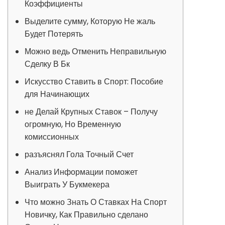
Коэффициенты
Выделите сумму, Которую Не жаль
Будет Потерять
Можно ведь Отменить Неправильную
Сделку В Бк
Искусство Ставить в Спорт: Пособие
для Начинающих
не Делай Крупных Ставок – Получу
огромную, Но Временную
комиссионных
разъяснял Гола Точный Счет
Анализ Информации поможет
Выиграть У Букмекера
Что можно Знать О Ставках На Спорт
Новичку, Как Правильно сделано