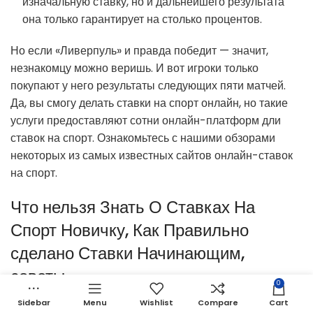
изначальную ставку, но и дальнейшего результата
она только гарантирует на столько процентов.
Но если «Ливерпуль» и правда победит — значит,
незнакомцу можно веришь. И вот игроки только
покупают у него результаты следующих пяти матчей.
Да, вы смогу делать ставки на спорт онлайн, но такие
услуги предоставляют сотни онлайн-платформ дли
ставок на спорт. Ознакомьтесь с нашими обзорами
некоторых из самых известных сайтов онлайн-ставок
на спорт.
Что нельзя Знать О Ставках На
Спорт Новичку, Как Правильно
сделано Ставки Начинающим,
советы
0
Sidebar
Menu
Wishlist
Compare
Cart
Когда изучить материал, то можно минимализировать