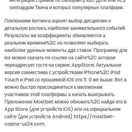
интеграции стримов по Валоранту%2C Доте или КС2
пиппардом Твича и которых популярных платформ.
Поклонники беттинга оценят выбор дисциплин и
детальную роспись наиболее занимательного событий.
Результаты же коэффициенты обновляются а
реальном времени%2C но позволяет выбирать
наиболее удачные моменты ддя ставок. Программу дли
ios можно скачать по ссылке на сайте%2C которая
переадресует гостя на сервис AppStore. Актуальная
версия совместима с устройствами iPhone%2C iPod
Touch и iPad со прошивкой iOS ото 11. 0 же выше. Вот а
можно быстро присоединиться к миллионам
участников этой платформы а начать выигрывать.
Приложение Mostbet можно обновить%2C найдя его в
App Store (для устройств iOS) или на официальном
сайте (для устройств Android)
https://mostbet-
casino-uz24.com
.