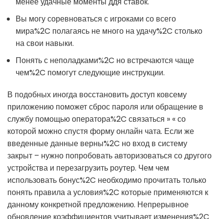
менее удачные моменты ддя ставок.
Вы могу соревноваться с игроками со всего
мира%2C полагаясь не много на удачу%2C столько
на свои навыки.
Понять с неполадками%2C но встречаются чаще
чем%2C помогут следующие инструкции.
В подобных иногда восстановить доступ ковсему
приложению поможет сброс пароля или обращение в
службу помощью оператора%2C связаться » « со
которой можно спустя форму онлайн чата. Если же
введенные данные верны%2C но вход в систему
закрыт – нужно попробовать авторизоваться со другого
устройства и перезагрузить роутер. Чем чем
использовать бонус%2C необходимо прочитать только
понять правила а условия%2C которые применяются к
данному конкретной предложению. Непрерывное
обновление коэффициентов учитывает изменения%2C