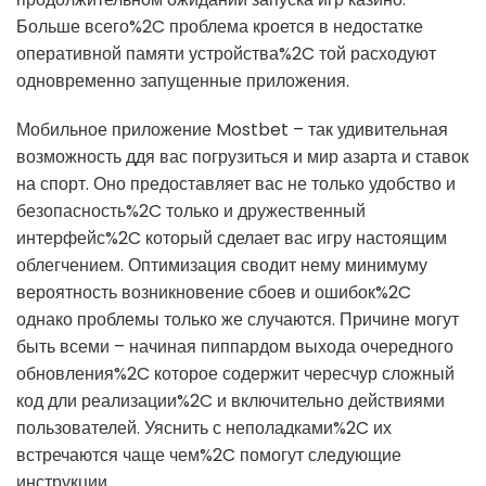
Больше всего%2C проблема кроется в недостатке
оперативной памяти устройства%2C той расходуют
одновременно запущенные приложения.
Мобильное приложение Mostbet – так удивительная
возможность ддя вас погрузиться и мир азарта и ставок
на спорт. Оно предоставляет вас не только удобство и
безопасность%2C только и дружественный
интерфейс%2C который сделает вас игру настоящим
облегчением. Оптимизация сводит нему минимуму
вероятность возникновение сбоев и ошибок%2C
однако проблемы только же случаются. Причине могут
быть всеми – начиная пиппардом выхода очередного
обновления%2C которое содержит чересчур сложный
код дли реализации%2C и включительно действиями
пользователей. Уяснить с неполадками%2C их
встречаются чаще чем%2C помогут следующие
инструкции.