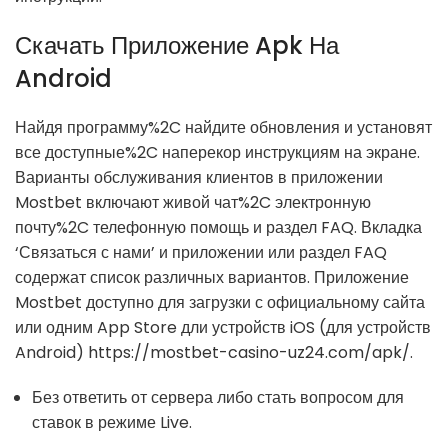
Скачать Приложение Apk На
Android
Найдя программу%2C найдите обновления и установят
все доступные%2C наперекор инструкциям на экране.
Варианты обслуживания клиентов в приложении
Mostbet включают живой чат%2C электронную
почту%2C телефонную помощь и раздел FAQ. Вкладка
‘Связаться с нами’ и приложении или раздел FAQ
содержат список различных вариантов. Приложение
Mostbet доступно для загрузки с официальному сайта
или одним App Store дли устройств iOS (для устройств
Android)
https://mostbet-casino-uz24.com/apk/
.
Без ответить от сервера либо стать вопросом для
ставок в режиме Live.