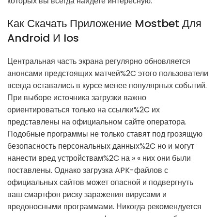
которых вы всегда найдете интересную.
Как Скачать Приложение Mostbet Для
Android И Ios
Центральная часть экрана регулярно обновляется
анонсами предстоящих матчей%2C этого пользователи
всегда оставались в курсе менее популярных событий.
При выборе источника загрузки важно
ориентироваться только на ссылки%2C их
представлены на официальном сайте оператора.
Подобные программы не только ставят под грозящую
безопасность персональных данных%2C но и могут
нанести вред устройствам%2C на » « них они были
поставлены. Однако загрузка APK-файлов с
официальных сайтов может опасной и подвергнуть
ваш смартфон риску заражения вирусами и
вредоносными программами. Никогда рекомендуется