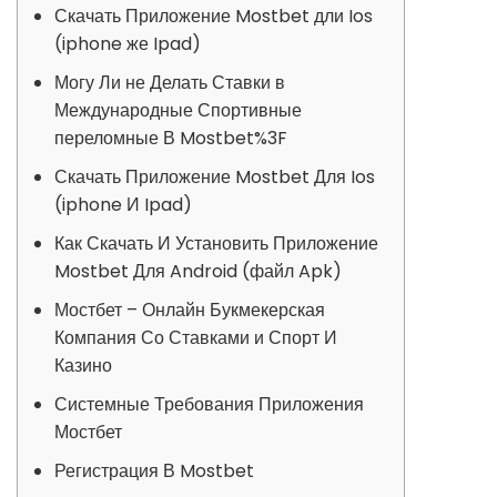
Скачать Приложение Mostbet дли Ios
(iphone же Ipad)
Могу Ли не Делать Ставки в
Международные Спортивные
переломные В Mostbet%3F
Скачать Приложение Mostbet Для Ios
(iphone И Ipad)
Как Скачать И Установить Приложение
Mostbet Для Android (файл Apk)
Мостбет – Онлайн Букмекерская
Компания Со Ставками и Спорт И
Казино
Системные Требования Приложения
Мостбет
Регистрация В Mostbet