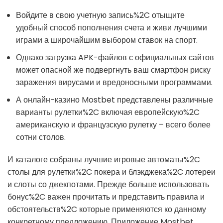
Войдите в свою учетную запись%2C отыщите
удобный способ пополнения счета и живи лучшими
играми а широчайшим выбором ставок на спорт.
Однако загрузка APK-файлов с официальных сайтов
может опасной же подвергнуть ваш смартфон риску
заражения вирусами и вредоносными программами.
А онлайн-казино Mostbet представлены различные
варианты рулетки%2C включая европейскую%2C
американскую и французскую рулетку – всего более
сотни столов.
И каталоге собраны лучшие игровые автоматы%2C
столы для рулетки%2C покера и блэкджека%2C лотереи
и слоты со джекпотами. Прежде больше использовать
бонус%2C важен прочитать и представить правила и
обстоятельств%2C которые применяются ко данному
конкретному предложению. Приложение Mostbet