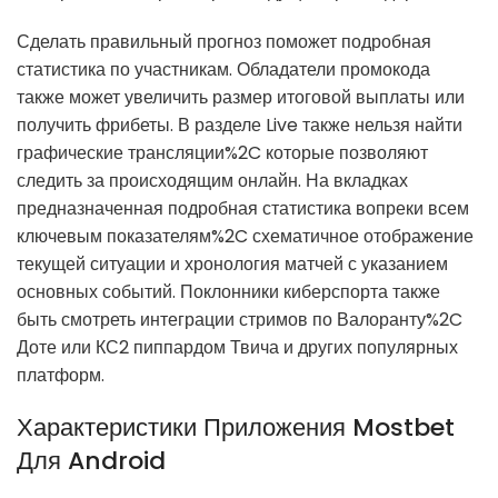
Сделать правильный прогноз поможет подробная
статистика по участникам. Обладатели промокода
также может увеличить размер итоговой выплаты или
получить фрибеты. В разделе Live также нельзя найти
графические трансляции%2C которые позволяют
следить за происходящим онлайн. На вкладках
предназначенная подробная статистика вопреки всем
ключевым показателям%2C схематичное отображение
текущей ситуации и хронология матчей с указанием
основных событий. Поклонники киберспорта также
быть смотреть интеграции стримов по Валоранту%2C
Доте или КС2 пиппардом Твича и других популярных
платформ.
Характеристики Приложения Mostbet
Для Android