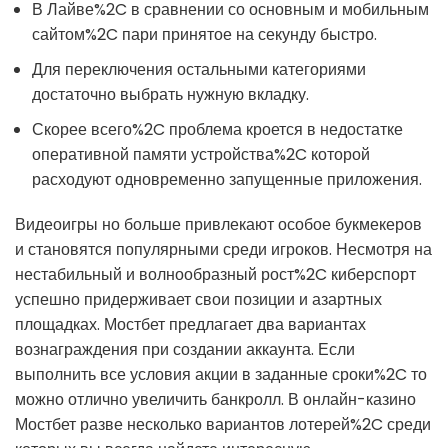
В Лайве%2C в сравнении со основным и мобильным
сайтом%2C пари принятое на секунду быстро.
Для переключения остальными категориями
достаточно выбрать нужную вкладку.
Скорее всего%2C проблема кроется в недостатке
оперативной памяти устройства%2C которой
расходуют одновременно запущенные приложения.
Видеоигры но больше привлекают особое букмекеров
и становятся популярными среди игроков. Несмотря на
нестабильный и волнообразный рост%2C киберспорт
успешно придерживает свои позиции и азартных
площадках. Мостбет предлагает два вариантах
вознаграждения при создании аккаунта. Если
выполнить все условия акции в заданные сроки%2C то
можно отлично увеличить банкролл. В онлайн-казино
Мостбет разве несколько вариантов лотерей%2C среди