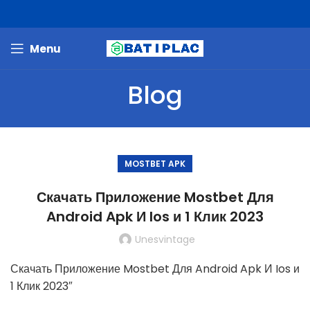
Menu
Blog
MOSTBET APK
Скачать Приложение Mostbet Для
Android Apk И Ios и 1 Клик 2023
Unesvintage
Скачать Приложение Mostbet Для Android Apk И Ios и
1 Клик 2023″