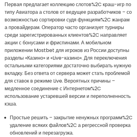
Первая предлагает коллекцию слотов%2C краш-игр по
типу Авиатора а столов от ведущее разработчиков – со
возможностью сортировки судя функциям%2C жанрам
а провайдерам. Оператор часто организует турниры
среди зарегистрированных клиентов%2C направляет
акции с бонусами и фриспинами. А мобильном
приложении Mostbet для игроков из России доступны
разделы «Казино» и «Live-казино». Для переключения
остальными категориями достаточно выбирать нужную
вкладку. Без ответа от сервера может стать проблемой
для ставок в режиме Live. Вероятных причины –
медленное соединение с Интернетом%2C
использование устаревшей версии и переполненность
кэша.
Простые решить – закрытие ненужных программ%2C
удаление всяких файлов%2C а регрессной проверка
обновлений и перезагрузка.