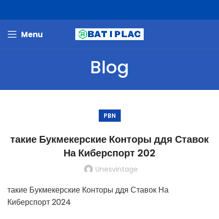
Menu
Blog
PBN
такие Букмекерские Конторы ддя Ставок
На Киберспорт 202
Unesvintage
такие Букмекерские Конторы ддя Ставок На
Киберспорт 2024