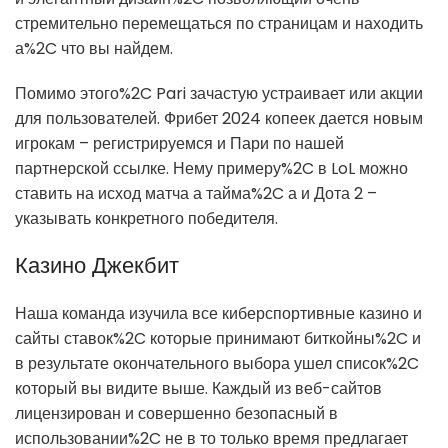
стремительно перемещаться по страницам и находить
а%2C что вы найдем.
Помимо этого%2C Pari зачастую устраивает или акции
для пользователей. Фрибет 2024 копеек дается новым
игрокам – регистрируемся и Пари по нашей
партнерской ссылке. Нему примеру%2C в LoL можно
ставить на исход матча а тайма%2C а и Дота 2 –
указывать конкретного победителя.
Казино Джекбит
Наша команда изучила все киберспортивные казино и
сайты ставок%2C которые принимают биткойны%2C и
в результате окончательного выбора ушел список%2C
который вы видите выше. Каждый из веб-сайтов
лицензирован и совершенно безопасный в
использовании%2C не в то только время предлагает