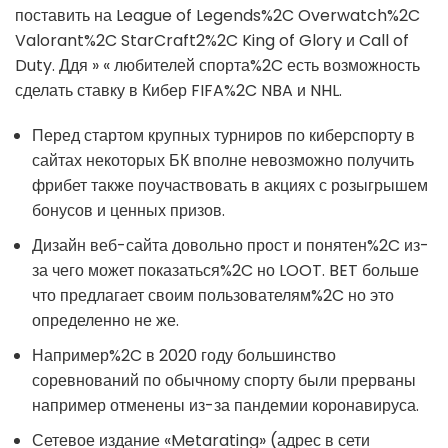
поставить на League of Legends%2C Overwatch%2C
Valorant%2C StarCraft2%2C King of Glory и Call of
Duty. Ддя » « любителей спорта%2C есть возможность
сделать ставку в Кибер FIFA%2C NBA и NHL.
Перед стартом крупных турниров по киберспорту в
сайтах некоторых БК вполне невозможно получить
фрибет также поучаствовать в акциях с розыгрышем
бонусов и ценных призов.
Дизайн веб-сайта довольно прост и понятен%2C из-
за чего может показаться%2C но LOOT. BET больше
что предлагает своим пользователям%2C но это
определенно не же.
Например%2C в 2020 году большинство
соревнований по обычному спорту были прерваны
например отменены из-за пандемии коронавируса.
Сетевое издание «Metarating» (адрес в сети