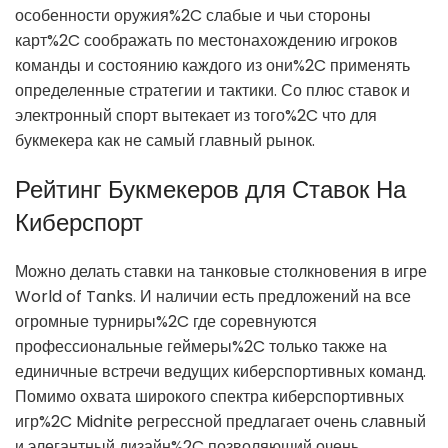
особенности оружия%2C слабые и чьи стороны
карт%2C соображать по местонахождению игроков
команды и состоянию каждого из они%2C применять
определенные стратегии и тактики. Со плюс ставок и
электронный спорт вытекает из того%2C что для
букмекера как не самый главный рынок.
Рейтинг Букмекеров для Ставок На
Киберспорт
Можно делать ставки на танковые столкновения в игре
World of Tanks. И наличии есть предложений на все
огромные турниры%2C где соревнуются
профессиональные геймеры%2C только также на
единичные встречи ведущих киберспортивных команд.
Помимо охвата широкого спектра киберспортивных
игр%2C Midnite регрессной предлагает очень славный
и элегантный дизайн%2C позволяющий очень