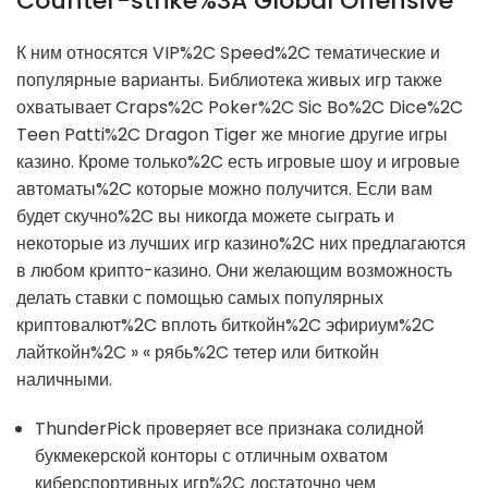
Counter-strike%3A Global Offensive
К ним относятся VIP%2C Speed%2C тематические и
популярные варианты. Библиотека живых игр также
охватывает Craps%2C Poker%2C Sic Bo%2C Dice%2C
Teen Patti%2C Dragon Tiger же многие другие игры
казино. Кроме только%2C есть игровые шоу и игровые
автоматы%2C которые можно получится. Если вам
будет скучно%2C вы никогда можете сыграть и
некоторые из лучших игр казино%2C них предлагаются
в любом крипто-казино. Они желающим возможность
делать ставки с помощью самых популярных
криптовалют%2C вплоть биткойн%2C эфириум%2C
лайткойн%2C » « рябь%2C тетер или биткойн
наличными.
ThunderPick проверяет все признака солидной
букмекерской конторы с отличным охватом
киберспортивных игр%2C достаточно чем