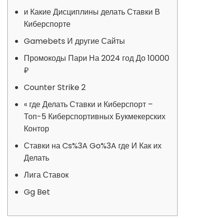
и Какие Дисциплины делать Ставки В
Киберспорте
Gamebets И другие Сайты
Промокоды Пари На 2024 год До 10000
₽
Counter Strike 2
« где Делать Ставки и Киберспорт –
Топ-5 Киберспортивных Букмекерских
Контор
Ставки на Cs%3A Go%3A где И Как их
Делать
Лига Ставок
Gg Bet