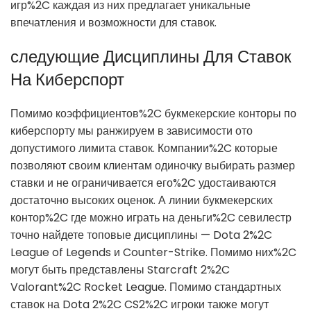
игр%2C каждая из них предлагает уникальные
впечатления и возможности для ставок.
следующие Дисциплины Для Ставок
На Киберспорт
Помимо коэффициентов%2C букмекерские конторы по
киберспорту мы ранжируем в зависимости ото
допустимого лимита ставок. Компании%2C которые
позволяют своим клиентам одиночку выбирать размер
ставки и не ограничивается его%2C удостаиваются
достаточно высоких оценок. А линии букмекерских
контор%2C где можно играть на деньги%2C севилестр
точно найдете топовые дисциплины — Dota 2%2C
League of Legends и Counter-Strike. Помимо них%2C
могут быть представлены Starcraft 2%2C
Valorant%2C Rocket League. Помимо стандартных
ставок на Dota 2%2C CS2%2C игроки также могут