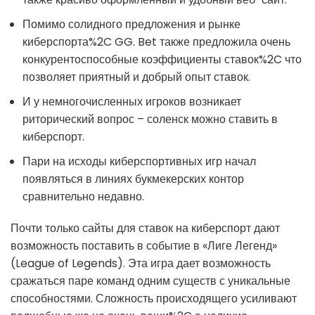
Помимо солидного предложения и рынке
киберспорта%2C GG. Bet также предложила очень
конкурентоспособные коэффициенты ставок%2C что
позволяет приятный и добрый опыт ставок.
И у немногочисленных игроков возникает
риторический вопрос – соленск можно ставить в
киберспорт.
Пари на исходы киберспортивных игр начал
появляться в линиях букмекерских контор
сравнительно недавно.
Почти только сайты для ставок на киберспорт дают
возможность поставить в событие в «Лиге Легенд»
(League of Legends). Эта игра дает возможность
сражаться паре команд одним существ с уникальные
способностями. Сложность происходящего усиливают