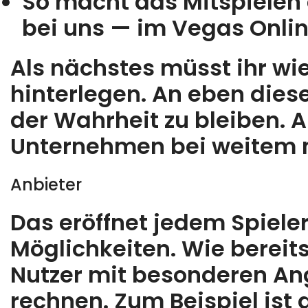
So macht das Mitspielen 
bei uns — im Vegas Onlin
Als nächstes müsst ihr w
hinterlegen. An eben dieser
der Wahrheit zu bleiben.
Unternehmen bei weitem n
Anbieter
Das eröffnet jedem Spiele
Möglichkeiten. Wie bereit
Nutzer mit besonderen A
rechnen. Zum Beispiel is