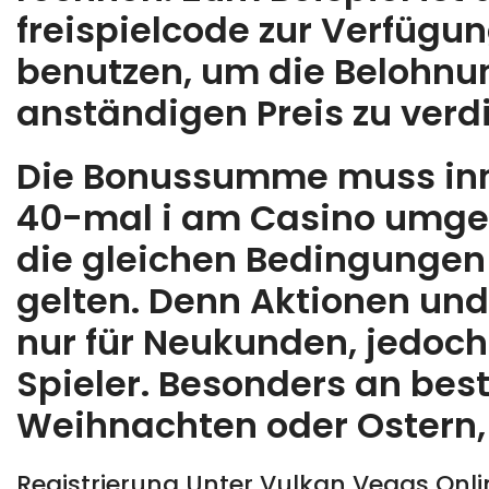
freispielcode zur Verfügun
benutzen, um die Belohnu
anständigen Preis zu verd
Die Bonussumme muss inn
40-mal i am Casino umges
die gleichen Bedingunge
gelten. Denn Aktionen un
nur für Neukunden, jedoc
Spieler. Besonders an bes
Weihnachten oder Ostern, 
Registrierung Unter Vulkan Vegas Onli