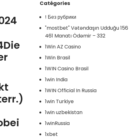
Catégories
2024
! Без рубрики
"mostbet" Vətəndaşın Udduğu 156
461 Manatı Ödəmir – 332
4
Die
1Win AZ Casino
er
1Win Brasil
1WIN Casino Brasil
1win India
kt
1WIN Official In Russia
err.)
1win Turkiye
1win uzbekistan
obei
1winRussia
1xbet