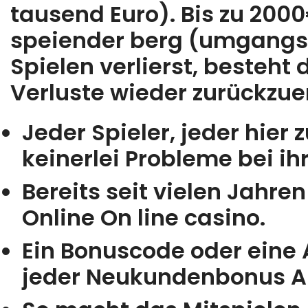
tausend Euro). Bis zu 20
speiender berg (umgangs
Spielen verlierst, besteht 
Verluste wieder zurückzue
Jeder Spieler, jeder hier
keinerlei Probleme bei i
Bereits seit vielen Jahre
Online On line casino.
Ein Bonuscode oder eine 
jeder Neukundenbonus Akt