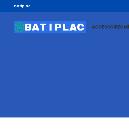
batiplac
ACCESSOIRES M