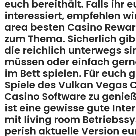
euch bereithält. Falls ihr
interessiert, empfehlen wi
area besten Casino Rewar
zum Thema. Sicherlich gibt
die reichlich unterwegs si
müssen oder einfach ger
im Bett spielen. Für euch g
Spiele des Vulkan Vegas C
Casino Software zu genieße
ist eine gewisse gute Int
mit living room Betriebss
perish aktuelle Version eu