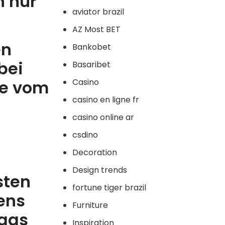
n nur
aviator brazil
AZ Most BET
en
Bankobet
bei
Basaribet
ne vom
Casino
casino en ligne fr
casino online ar
csdino
Decoration
Design trends
sten
fortune tiger brazil
ens
Furniture
egas
Inspiration