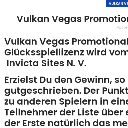
VULKAN V
Vulkan Vegas Promotion
Post
Vulkan Vegas Promotional 
Glücksspiellizenz wird v
Invicta Sites N. V.
Erzielst Du den Gewinn, so
gutgeschrieben. Der Punkt
zu anderen Spielern in eine
Teilnehmer der Liste über
der Erste natürlich das m